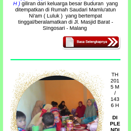
H )
giliran dari keluarga besar Buduran yang
ditempatkan di Rumah Saudari Mamlu'atun
Ni'am ( Luluk ) yang bertempat
tinggal/beralamatkan di Jl. Masjid Barat -
SIngosari - Malang
TH
201
5 M
/
143
6 H
DI
PLE
NDI