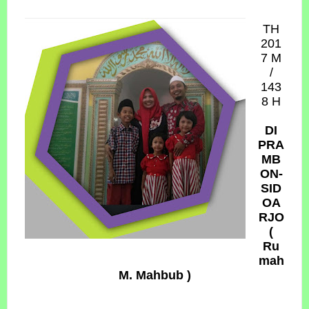
TH
201
7 M
/
143
8 H
DI
PRA
MB
ON-
SID
OA
RJO
(
Ru
mah
M. Mahbub )