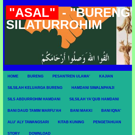
"ASAL"
- "BURENG"
SILATURROHIM
HOME
BURENG
PESANTREN ULAMA'
KAJIAN
SILSILAH KELUARGA BURENG
HAMDANI SIWALNPANJI
SILS ABDURROHIM HAMDANI
SILSILAH YA'QUB HAMDANI
BANI DAUD TAMIM MARFU'AH
BANI MAKKI
BANI IQNA'
ALU' ALY TAWANGSARI
KITAB KUNING
PENGETAHUAN
STORY
DOWNLOAD