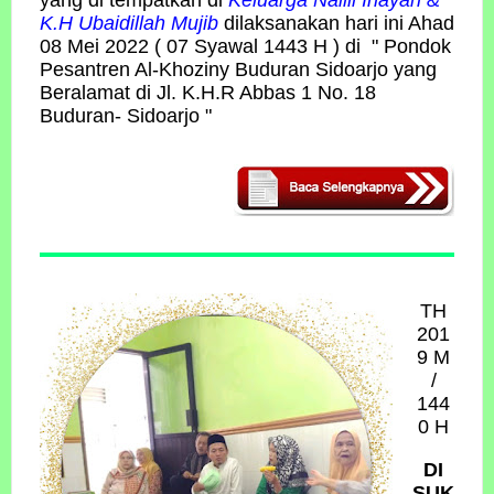
yang di tempatkan di
Keluarga Nailil Inayah &
K.H Ubaidillah Mujib
dilaksanakan hari ini Ahad
08 Mei 2022 ( 07 Syawal 1443 H ) di " Pondok
Pesantren Al-Khoziny Buduran Sidoarjo yang
Beralamat di Jl. K.H.R Abbas 1 No. 18
Buduran- Sidoarjo "
TH
201
9 M
/
144
0 H
DI
SUK