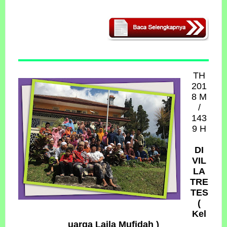
TH
201
8 M
/
143
9 H
DI
VIL
LA
TRE
TES
(
Kel
uarga Laila Mufidah )