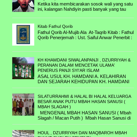
Kyai Syafi'i
Ketika kita membicarakan sosok wali yang satu
ini, kalangan Nahdiyin pasti banyak yang tau
B.4.3.B. Chabibah binti Abdul Karim &
kisah-kisah tentang beliau. Beliau adalah
H. Zain
seora...
Kitab Fathul Qorib
B.4.3.C. Arbiyah binti Abdul Karim &
Fathul Qorib Al-Mujib Ala At-Taqrib Kitab : Fathul
Kaspal
Qorib Penerjemah : Ust. Saiful Anwar Penerbit :
Darul Hikmah Jombang Untuk Dow...
B.4.3.D. Mutmainnah binti Abdul Karim
& Asmuni
B.4.3.E. Chalimah binti Abdul Karim &
KH KHAMDANI SIWALANPANJI , DZURRIYAH &
Mustahal
PERANAN DALAM MENCETAK ULAMA'
PENERUS PANJI SYI'AR ISLAM
B.5.1.A. H. Achmad bin Kyai Nur & ....
ASAL USUL KH. HAMDANI A. KELAHIRAN
DAN SEJARAH KEHIDUPAN KH. HAMDANI
B.5.1.B. KH. Anwar Noer bin Kyai Nur
Hamdani lahir tahun 1720 M di Pasuruan, (
& Nyai Hj. Malihah
belum diketahui benar Asal ...
SILATURRAHMI & HALAL BI HALAL KELUARGA
B.5.2.A. Nyai Maryam & ....
BESAR ANAK PUTU MBAH HASAN SANUSI (
MBAH SLAGAH )
B.8.1.A. Zuhrrotul Al-Muthi'ah binti KH
MENGENAL MBAH HASAN SANUSI ( Mbah
Ahmad & H. Abdus Syakur Ibrohim bin
Slagah / Macan Putih ) Mbah Hasan Sanusi di
.......... /Belum
lahirkan di Keboncandi - Kecamatan Gondang
Wetan -Pasuruan ...
B.8.1.B. KH Muhammad Zuhdi bin KH
HOUL , DZURRIYAH DAN MAQBAROH MBAH