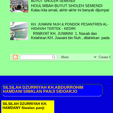
Ahmad & Hj. Muflichah binti H. Abdul
BUYUT SHOLEH SEMENDI
Ghofar.
HOUL MBAH BUYUT SHOLEH SEMENDI
Kalau kita amati, akhir-akhir ini banyak dijumpai
B.8.1.C. KH. Khilmi binti KH Ahmad &
acara haul, terutama pada hari-hari menjelang
Nyai Hj Luthfiah binti KH. M Utsman Al-
Puasa Ramadh...
Ishaqy / Belum
KH. JUWAINI NUH & PONDOK PESANTREN AL-
HIDAYAH TERTEK - KEDIRI
......& ....
RIWAYAT KH. JUWAINI 1. Nasab dan
Kelahiran KH. Juwaini bin Nuh , dilahirkan pada
......& ....
tahun 1915 dari Nyai Habibah dan Kyai Nuh
Beliau i...
......& ....
......& ....
SILSILAH
DZURRIYAH KH.ABDURROHIM
HAMDANI SIWALAN PANJI SIDOARJO
SILSILAH DZURRIYAH KH.
HAMDANY Siwalan panji