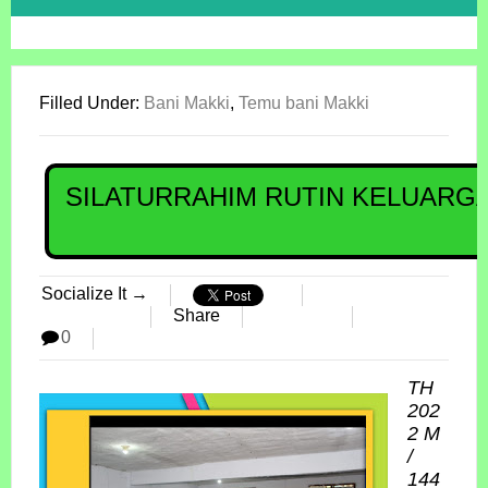
Filled Under:
Bani Makki
,
Temu bani Makki
SILATURRAHIM RUTIN KELUARGA
Socialize It →
Share
0
TH
202
2 M
/
144