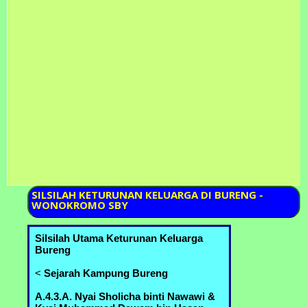
SILSILAH
KETURUNAN KELUARGA DI BURENG -
WONOKROMO SBY
Silsilah Utama Keturunan Keluarga
Bureng
<
Sejarah Kampung Bureng
A.4.3.A. Nyai Sholicha binti Nawawi &