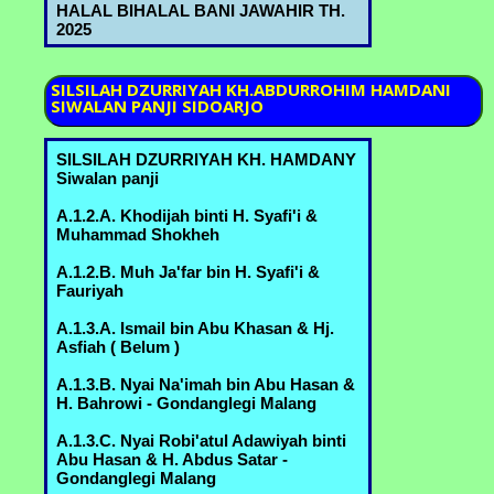
HALAL BIHALAL BANI JAWAHIR TH.
2025
A.6.2.D. Nyai Asiyah bin Kyai
Abdurrahman & H. Abdulloh Ja'far bin
Ja'far C.2.3.A. - Bureng
SILSILAH
DZURRIYAH KH.ABDURROHIM HAMDANI
SIWALAN PANJI SIDOARJO
A.6.3.B. Kyai Machmud bin Ahmad
Marzuki & Nyai Sa'udah binti
Muchammad B.3.6.A. - Bureng
SILSILAH DZURRIYAH KH. HAMDANY
Siwalan panji
A.6.3.D. Kyai Sholeh bin Ahmad
Marzuki & Nyai Mas'udah binti ........ -
A.1.2.A. Khodijah binti H. Syafi'i &
Bureng
Muhammad Shokheh
>A.6.3.E. H. Yusuf bin Ahmad Marzukin
A.1.2.B. Muh Ja'far bin H. Syafi'i &
& Hj. Umi Habibah binti Sahlan
Fauriyah
B.3.5.D.3. - Margorejo
A.1.3.A. Ismail bin Abu Khasan & Hj.
A.6.3.F. Nyai Syifa' bin Ahmad Marzuki
Asfiah ( Belum )
& Kyai Idris Zainuddin - Bureng
A.1.3.B. Nyai Na'imah bin Abu Hasan &
A.6.3.G. Nyai Batul bin Ahmad Marzuki
H. Bahrowi - Gondanglegi Malang
& Ikhsan,Kyai Thoha - Bureng
A.1.3.C. Nyai Robi'atul Adawiyah binti
B.3.5.B. Kyai Abdul Manan bin Mustofa
Abu Hasan & H. Abdus Satar -
& Nyai Romlah bin Kyai Abdurrahman
Gondanglegi Malang
A.6.2.A. - Bureng