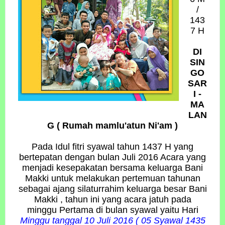
/
143
7 H
DI
SIN
GO
SAR
I -
MA
LAN
G ( Rumah mamlu'atun Ni'am )
Pada Idul fitri syawal tahun 1437 H yang
bertepatan dengan bulan Juli 2016 Acara yang
menjadi kesepakatan bersama keluarga Bani
Makki untuk melakukan pertemuan tahunan
sebagai ajang silaturrahim keluarga besar Bani
Makki , tahun ini yang acara jatuh pada
minggu Pertama di bulan syawal yaitu Hari
Minggu tanggal 10 Juli 2016 ( 05 Syawal 1435