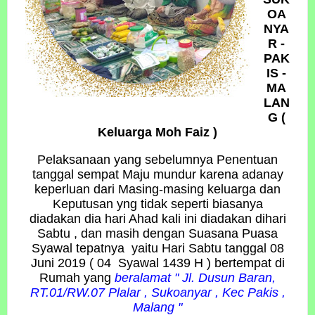
OA
NYA
R -
PAK
IS -
MA
LAN
G
(
Keluarga Moh Faiz )
Pelaksanaan yang sebelumnya Penentuan
tanggal sempat Maju mundur karena adanay
keperluan dari Masing-masing keluarga dan
Keputusan yng tidak seperti biasanya
diadakan dia hari Ahad kali ini diadakan dihari
Sabtu , dan masih dengan Suasana Puasa
Syawal tepatnya yaitu Hari Sabtu tanggal 08
Juni 2019 ( 04 Syawal 1439 H ) bertempat di
Rumah yang
beralamat " Jl. Dusun Baran,
RT.01/RW.07 Plalar , Sukoanyar , Kec Pakis ,
Malang "