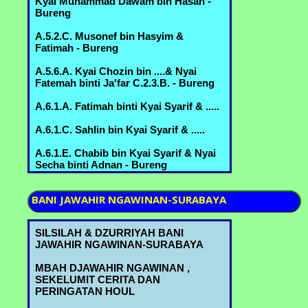
Kyai Muhammad Dawam bin Hasan -
Bureng
A.5.2.C. Musonef bin Hasyim &
Fatimah - Bureng
A.5.6.A. Kyai Chozin bin ....& Nyai
Fatemah binti Ja'far C.2.3.B. - Bureng
A.6.1.A. Fatimah binti Kyai Syarif & .....
A.6.1.C. Sahlin bin Kyai Syarif & .....
A.6.1.E. Chabib bin Kyai Syarif & Nyai
Secha binti Adnan - Bureng
A.6.2.A. Nyai Romlah bin Kyai
BANI
JAWAHIR NGAWINAN-SURABAYA
Abdurrahman & Kyai Abdul Mannan
bin Mustofa B.3.5.B. - Bureng
SILSILAH & DZURRIYAH BANI
A.6.2.B. Nyai Hindun bin Kyai
JAWAHIR NGAWINAN-SURABAYA
Abdurrahman & Kyai Abbas bin Ahmad
Marzuki A.6.1.A.- Bureng
MBAH DJAWAHIR NGAWINAN ,
SEKELUMIT CERITA DAN
A.6.2.C. Kyai Ridwan bin Kyai
PERINGATAN HOUL
Abdurrahman & Nyai Shofiah binti
Muchammad B.3.6.B. - Bureng