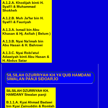
A.1.2.A. Khodijah binti H.
Syafi'i & Muhammad
Shokheh
A.1.2.B. Muh Ja'far bin H.
Syafi'i & Fauriyah
A.1.3.A. Ismail bin Abu
Khasan & Hj. Asfiah ( Belum )
A.1.3.B. Nyai Na'imah bin
Abu Hasan & H. Bahrowi
A.1.3.C. Nyai Robi'atul
Adawiyah binti Abu Hasan &
H. Abdus Satar
A.1.3.D. Nyai Hamidah binti
Abu Hasan & Mashudi
SILSILAH
DZURRIYAH KH.YA'QUB HAMDANI
SIWALAN PANJI SIDOARJO
A.2.1.A. Nyai Marhamah binti
Muniroh
SILSILAH DZURRIYAH KH.
A.2.1.B. Nyai Rohmah binti
HAMDANY Siwalan panji
Muniroh & ..........
B.1.1.A. Kyai Ahmad Badawi
A.3.1.A. H. Mansyur bin ........
bin Kyai Zainuddin & Romlah
( Belum )