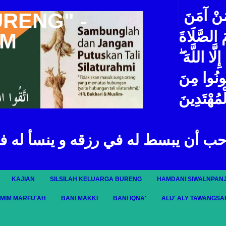
مَنْ آمَنَ
URENG" -
مَ الصَّلَاةَ
IM
لَّا اللَّهَ
ُونُوا مِنَ
ْمُهْتَدِينَ
حب أن يبسط له في رزقه و ينسأ له ف
KAJIAN
SILSILAH KELUARGA BURENG
HAMDANI SIWALNPANJ
AMIM MARFU'AH
BANI MAKKI
BANI IQNA'
ALU' ALY TAWANGSA