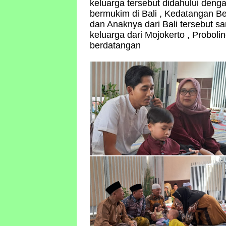
keluarga tersebut didahului den
bermukim di Bali , Kedatangan Be
dan Anaknya dari Bali tersebut s
keluarga dari Mojokerto , Probol
berdatangan