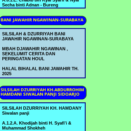
Secha binti Adnan - Bureng
A.6.2.A. Nyai Romlah bin Kyai
BANI
JAWAHIR NGAWINAN-SURABAYA
Abdurrahman & Kyai Abdul Mannan
bin Mustofa B.3.5.B. - Bureng
SILSILAH & DZURRIYAH BANI
A.6.2.B. Nyai Hindun bin Kyai
JAWAHIR NGAWINAN-SURABAYA
Abdurrahman & Kyai Abbas bin Ahmad
Marzuki A.6.1.A.- Bureng
MBAH DJAWAHIR NGAWINAN ,
SEKELUMIT CERITA DAN
A.6.2.C. Kyai Ridwan bin Kyai
PERINGATAN HOUL
Abdurrahman & Nyai Shofiah binti
Muchammad B.3.6.B. - Bureng
HALAL BIHALAL BANI JAWAHIR TH.
2025
A.6.2.D. Nyai Asiyah bin Kyai
Abdurrahman & H. Abdulloh Ja'far bin
Ja'far C.2.3.A. - Bureng
SILSILAH
DZURRIYAH KH.ABDURROHIM
HAMDANI SIWALAN PANJI SIDOARJO
A.6.3.B. Kyai Machmud bin Ahmad
Marzuki & Nyai Sa'udah binti
Muchammad B.3.6.A. - Bureng
SILSILAH DZURRIYAH KH. HAMDANY
Siwalan panji
A.6.3.D. Kyai Sholeh bin Ahmad
Marzuki & Nyai Mas'udah binti ........ -
A.1.2.A. Khodijah binti H. Syafi'i &
Bureng
Muhammad Shokheh