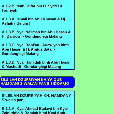
>A.6.3.E. H. Yusuf bin Ahmad Marzukin
A.1.2.B. Muh Ja'far bin H. Syafi'i &
& Hj. Umi Habibah binti Sahlan
Fauriyah
B.3.5.D.3. - Margorejo
A.1.3.A. Ismail bin Abu Khasan & Hj.
A.6.3.F. Nyai Syifa' bin Ahmad Marzuki
Asfiah ( Belum )
& Kyai Idris Zainuddin - Bureng
A.1.3.B. Nyai Na'imah bin Abu Hasan &
A.6.3.G. Nyai Batul bin Ahmad Marzuki
H. Bahrowi - Gondanglegi Malang
& Ikhsan,Kyai Thoha - Bureng
A.1.3.C. Nyai Robi'atul Adawiyah binti
B.3.5.B. Kyai Abdul Manan bin Mustofa
Abu Hasan & H. Abdus Satar -
& Nyai Romlah bin Kyai Abdurrahman
Gondanglegi Malang
A.6.2.A. - Bureng
A.1.3.D. Nyai Hamidah binti Abu Hasan
B.3.5.C. Muchammad Nur bin Mustofa
& Mashudi - Gondanglegi Malang
& Umi Kulsum bin Thoyyib B.6.1.B.
A.2.1.A. Nyai Marhamah binti Muniroh
B.3.5.D. Nyai Mas Khodijah binti
SILSILAH
DZURRIYAH KH.YA'QUB
Mustofa & Kyai Sahlan bin Kyai Amin -
HAMDANI SIWALAN PANJI SIDOARJO
A.2.1.B. Nyai Rohmah binti Muniroh &
Margorejo
..........
B.3.5.E. Idris Mustofa bin Mustofa &
SILSILAH DZURRIYAH KH. HAMDANY
A.2.1.C. Nyai Jamilah binti Muniroh &
Sufiani, hula - Bureng
Siwalan panji
Sarimo , Abd Mu'in
B.3.6.A. Nyai Sa'udah binti
B.1.1.A. Kyai Ahmad Badawi bin Kyai
A.3.1.A. H. Mansyur bin ........ ( Belum )
Muchammad & Kyai Machmud bin
Zainuddin & Romlah binti Kyai Abdul