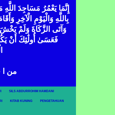
إِنَّمَا يَعْمُرُ مَسَاجِدَ اللَّهِ 
بِاللَّهِ وَالْيَوْمِ الْآخِرِ وَأَقَا
وَآتَى الزَّكَاةَ وَلَمْ يَخْشَ إِ ۖ
فَعَسَىٰ أُولَٰئِكَ أَنْ يَك
ال
من ا 
I
SILS ABDURROHIM HAMDANI
RI
KITAB KUNING
PENGETAHUAN