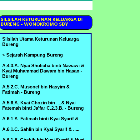
SILSILAH
KETURUNAN KELUARGA DI
BURENG - WONOKROMO SBY
Silsilah Utama Keturunan Keluarga
Bureng
<
Sejarah Kampung Bureng
A.4.3.A. Nyai Sholicha binti Nawawi &
Kyai Muhammad Dawam bin Hasan -
Bureng
A.5.2.C. Musonef bin Hasyim &
Fatimah - Bureng
A.5.6.A. Kyai Chozin bin ....& Nyai
Fatemah binti Ja'far C.2.3.B. - Bureng
A.6.1.A. Fatimah binti Kyai Syarif & .....
A.6.1.C. Sahlin bin Kyai Syarif & .....
A.6.1.E. Chabib bin Kyai Syarif & Nyai