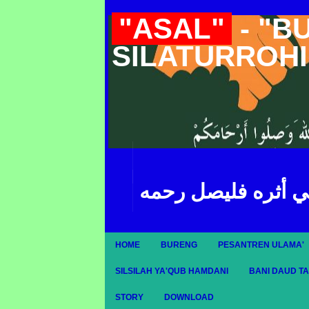
"ASAL"
- "B
SILATURROH
ي أثره فليصل رحمه
HOME
BURENG
PESANTREN ULAMA'
SILSILAH YA'QUB HAMDANI
BANI DAUD T
STORY
DOWNLOAD