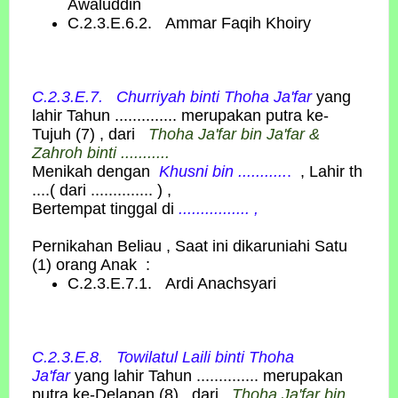
Awaluddin
C.2.3.E.6.2. Ammar Faqih Khoiry
C.2.3.E.7. Churriyah
binti
Thoha Ja'far
yang
lahir Tahun .............. merupakan putra ke-
Tujuh (7) , dari
Thoha Ja'far bin Ja'far &
Zahroh binti ...........
Menikah dengan
Khusni bin ...........
.
, Lahir th
....( dari .............. ) ,
Bertempat tinggal di
................
,
Pernikahan Beliau , Saat ini dikaruniahi Satu
(1) orang Anak :
C.2.3.E.7.1. Ardi Anachsyari
C.2.3.E.8. Towilatul Laili
binti
Thoha
Ja'far
yang lahir Tahun .............. merupakan
putra ke-Delapan (8) , dari
Thoha Ja'far bin