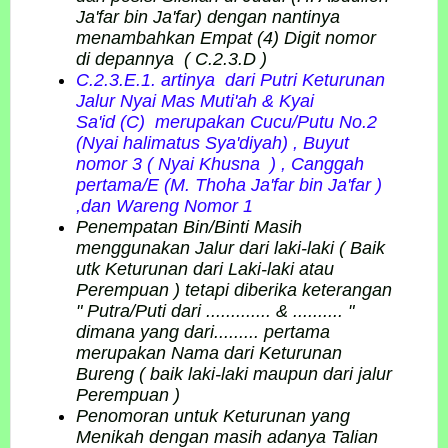
Ja'far bin Ja'far) dengan nantinya
menambahkan Empat (4) Digit nomor
di depannya ( C.2.3.D )
C.2.3.E.1. artinya dari Putri Keturunan
Jalur Nyai Mas Muti'ah & Kyai
Sa'id (C) merupakan Cucu/Putu No.2
(Nyai halimatus Sya'diyah) , Buyut
nomor 3 (
Nyai Khusna
) , Canggah
pertama/E (M. Thoha Ja'far bin Ja'far )
,dan Wareng Nomor 1
Penempatan Bin/Binti Masih
menggunakan Jalur dari laki-laki ( Baik
utk Keturunan dari Laki-laki atau
Perempuan ) tetapi diberika keterangan
" Putra/Puti dari ............. & .......... "
dimana yang dari......... pertama
merupakan Nama dari Keturunan
Bureng ( baik laki-laki maupun dari jalur
Perempuan )
Penomoran untuk Keturunan yang
Menikah dengan masih adanya Talian