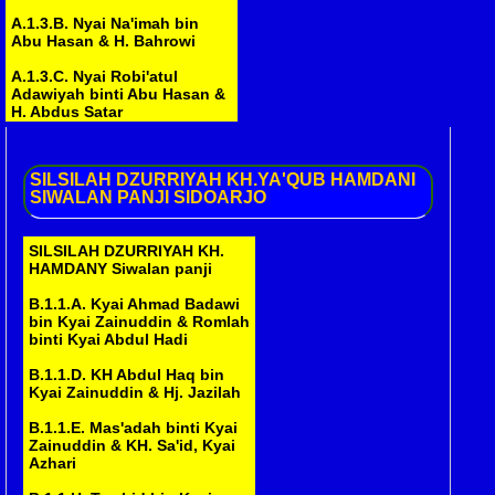
A.1.3.B. Nyai Na'imah bin
Abu Hasan & H. Bahrowi
A.1.3.C. Nyai Robi'atul
Adawiyah binti Abu Hasan &
H. Abdus Satar
A.1.3.D. Nyai Hamidah binti
Abu Hasan & Mashudi
SILSILAH
DZURRIYAH KH.YA'QUB HAMDANI
SIWALAN PANJI SIDOARJO
A.2.1.A. Nyai Marhamah binti
Muniroh
SILSILAH DZURRIYAH KH.
A.2.1.B. Nyai Rohmah binti
HAMDANY Siwalan panji
Muniroh & ..........
B.1.1.A. Kyai Ahmad Badawi
A.3.1.A. H. Mansyur bin ........
bin Kyai Zainuddin & Romlah
( Belum )
binti Kyai Abdul Hadi
A.4.1.A. Kyai Abdul Chayi bin
B.1.1.D. KH Abdul Haq bin
Asmu'i & Nur Fatonah
Kyai Zainuddin & Hj. Jazilah
A.4.1.B. H. Asy'ari bin Asmu'i
B.1.1.E. Mas'adah binti Kyai
& Siti Naimah
Zainuddin & KH. Sa'id, Kyai
Azhari
A.4.5.A. KH. Rifa'i bin H.
Toyyib & Mardiyah, Hj.