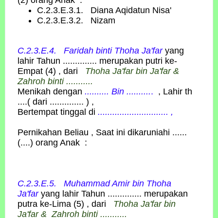
C.2.3.E.3.1. Diana Aqidatun Nisa'
C.2.3.E.3.2. Nizam
C.2.3.E.4. Faridah
binti
Thoha Ja'far
yang
lahir Tahun .............. merupakan putri ke-
Empat (4) , dari
Thoha Ja'far bin Ja'far &
Zahroh binti ...........
Menikah dengan
.......... Bin ..........
.
, Lahir th
....( dari .............. ) ,
Bertempat tinggal di
............................. ,
Pernikahan Beliau , Saat ini dikaruniahi ......
(....) orang Anak :
C.2.3.E.5. Muhammad Amir
bin
Thoha
Ja'far
yang lahir Tahun .............. merupakan
putra ke-Lima (5) , dari
Thoha Ja'far bin
Ja'far & Zahroh binti ...........