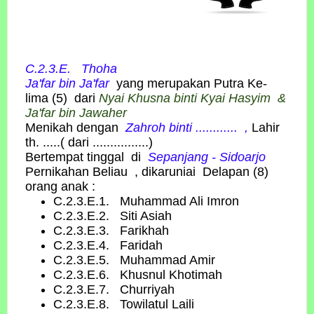
C.2.3.E. Thoha
Ja'far
bin
Ja'far
yang merupakan Putra Ke-
lima (5) dari
Nyai Khusna binti Kyai Hasyim
&
Ja'far bin Jawaher
Menikah dengan
Zahroh binti ............
,
Lahir
th. .....
( dari ................)
Bertempat tinggal di
Sepanjang - Sidoarjo
Pernikahan Beliau ,
dikaruniai Delapan (8)
orang anak :
C.2.3.E.1.
Muhammad Ali Imron
C.2.3.E.2. Siti Asiah
C.2.3.E.3. Farikhah
C.2.3.E.4. Faridah
C.2.3.E.5. Muhammad Amir
C.2.3.E.6. Khusnul Khotimah
C.2.3.E.7. Churriyah
C.2.3.E.8. Towilatul Laili