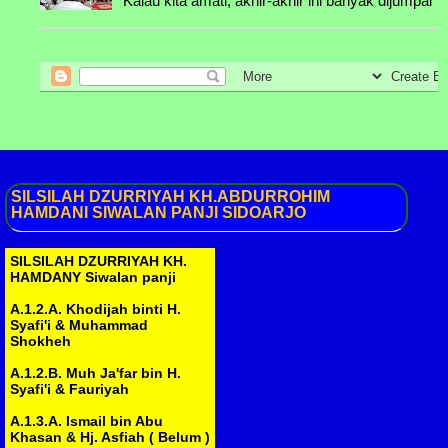
Kalau kita amati, akhir-akhir ini banyak dijumpai
......& ....
acara haul, terutama pada hari-hari menjelang
Puasa Ramadh...
......& ....
......& ....
SILSILAH
DZURRIYAH KH.ABDURROHIM
HAMDANI SIWALAN PANJI SIDOARJO
SILSILAH DZURRIYAH KH.
HAMDANY Siwalan panji
A.1.2.A. Khodijah binti H.
Syafi'i & Muhammad
Shokheh
A.1.2.B. Muh Ja'far bin H.
Syafi'i & Fauriyah
A.1.3.A. Ismail bin Abu
Khasan & Hj. Asfiah ( Belum )