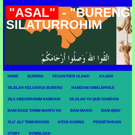
"ASAL"
- "BURENG"
SILATURROHIM
HOME
BURENG
PESANTREN ULAMA'
KAJIAN
SILSILAH KELUARGA BURENG
HAMDANI SIWALNPANJI
SILS ABDURROHIM HAMDANI
SILSILAH YA'QUB HAMDANI
BANI DAUD TAMIM MARFU'AH
BANI MAKKI
BANI IQNA'
ALU' ALY TAWANGSARI
KITAB KUNING
PENGETAHUAN
STORY
DOWNLOAD