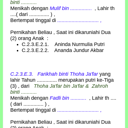
binti ...........
Menikah dengan
Mulif bin ..............
.
, Lahir th
....( dari .............. ) ,
Bertempat tinggal di
............................. ,
Pernikahan Beliau , Saat ini dikaruniahi Dua
(2) orang Anak :
C.2.3.E.2.1. Aninda Nurmulia Putri
C.2.3.E.2.2. Ananda Jundur Akbar
C.2.3.E.3. Farikhah
binti
Thoha Ja'far
yang
lahir Tahun .............. merupakan putri ke-Tiga
(3) , dari
Thoha Ja'far bin Ja'far & Zahroh
binti ...........
Menikah dengan
Fadli bin ..........
.
, Lahir th ....
( dari .............. ) ,
Bertempat tinggal di
............................. ,
Pernikahan Beliau , Saat ini dikaruniahi Dua
(2) orang Anak :