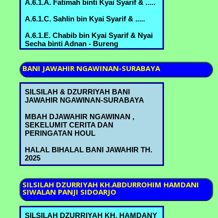
A.6.1.A. Fatimah binti Kyai Syarif & .....
A.6.1.C. Sahlin bin Kyai Syarif & .....
A.6.1.E. Chabib bin Kyai Syarif & Nyai
Secha binti Adnan - Bureng
A.6.2.A. Nyai Romlah bin Kyai
BANI
JAWAHIR NGAWINAN-SURABAYA
Abdurrahman & Kyai Abdul Mannan
bin Mustofa B.3.5.B. - Bureng
SILSILAH & DZURRIYAH BANI
A.6.2.B. Nyai Hindun bin Kyai
JAWAHIR NGAWINAN-SURABAYA
Abdurrahman & Kyai Abbas bin Ahmad
Marzuki A.6.1.A.- Bureng
MBAH DJAWAHIR NGAWINAN ,
SEKELUMIT CERITA DAN
A.6.2.C. Kyai Ridwan bin Kyai
PERINGATAN HOUL
Abdurrahman & Nyai Shofiah binti
Muchammad B.3.6.B. - Bureng
HALAL BIHALAL BANI JAWAHIR TH.
2025
A.6.2.D. Nyai Asiyah bin Kyai
Abdurrahman & H. Abdulloh Ja'far bin
Ja'far C.2.3.A. - Bureng
SILSILAH
DZURRIYAH KH.ABDURROHIM HAMDANI
SIWALAN PANJI SIDOARJO
A.6.3.B. Kyai Machmud bin Ahmad
Marzuki & Nyai Sa'udah binti
Muchammad B.3.6.A. - Bureng
SILSILAH DZURRIYAH KH. HAMDANY