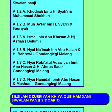
Siwalan panji
A.6.3.D. Kyai Sholeh bin Ahmad
Marzuki & Nyai Mas'udah binti ........ -
A.1.2.A. Khodijah binti H. Syafi'i &
Bureng
Muhammad Shokheh
>A.6.3.E. H. Yusuf bin Ahmad Marzukin
A.1.2.B. Muh Ja'far bin H. Syafi'i &
& Hj. Umi Habibah binti Sahlan
Fauriyah
B.3.5.D.3. - Margorejo
A.1.3.A. Ismail bin Abu Khasan & Hj.
A.6.3.F. Nyai Syifa' bin Ahmad Marzuki
Asfiah ( Belum )
& Kyai Idris Zainuddin - Bureng
A.1.3.B. Nyai Na'imah bin Abu Hasan &
A.6.3.G. Nyai Batul bin Ahmad Marzuki
H. Bahrowi - Gondanglegi Malang
& Ikhsan,Kyai Thoha - Bureng
A.1.3.C. Nyai Robi'atul Adawiyah binti
B.3.5.B. Kyai Abdul Manan bin Mustofa
Abu Hasan & H. Abdus Satar -
& Nyai Romlah bin Kyai Abdurrahman
Gondanglegi Malang
A.6.2.A. - Bureng
A.1.3.D. Nyai Hamidah binti Abu Hasan
B.3.5.C. Muchammad Nur bin Mustofa
& Mashudi - Gondanglegi Malang
& Umi Kulsum bin Thoyyib B.6.1.B.
A.2.1.A. Nyai Marhamah binti Muniroh
B.3.5.D. Nyai Mas Khodijah binti
SILSILAH
DZURRIYAH KH.YA'QUB HAMDANI
Mustofa & Kyai Sahlan bin Kyai Amin -
SIWALAN PANJI SIDOARJO
A.2.1.B. Nyai Rohmah binti Muniroh &
Margorejo
..........
B.3.5.E. Idris Mustofa bin Mustofa &