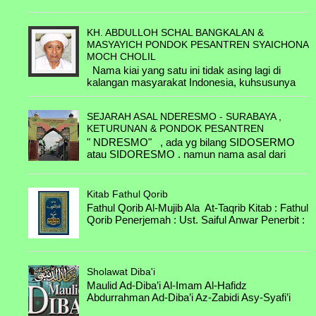
............ & ..............
ACHMAD RIFA'...
B.3.1.C. Nyai Hj. Fatimah binti KH.
A.5.3.F. KH. Shodiq Muslim bin Muslim
KH. ABDULLOH SCHAL BANGKALAN &
Abbas & KH Ismail bin KH Sholeh Ilyas
& Khabibah binti KH Ismail
MASYAYICH PONDOK PESANTREN SYAICHONA
MOCH CHOLIL
KH. Abdul Wachid bin KH. Abbas &
A.5.4.G. Syarifah Fatimatuz Zahro bin
Nama kiai yang satu ini tidak asing lagi di
Zainab
Ahmad Hafidzuddin & Ali Subro bin
kalangan masyarakat Indonesia, kuhsusunya
Ahmad Kholil
Madura. Selain sebagai salah satu cucu
B.3.1.E. Nyai Hj. Chanifah binti KH.
penerus perju...
Abbas & KH Farchan bin Bakri
............ & ..............
SEJARAH ASAL NDERESMO - SURABAYA ,
KETURUNAN & PONDOK PESANTREN
KH. Abdul Mujib bin KH. Abbas & Nyai
" NDRESMO" , ada yg bilang SIDOSERMO
Hj Mudawamah
atau SIDORESMO . namun nama asal dari
kampung itu bernama NDRESMO .
B.4.2.A. Nyai Marfu'ah binti Abdulloh
Perkampungan yang terl...
Faqih & Kyai Abdul Mu'in
Kitab Fathul Qorib
B.4.3.A. Mutsmiroh binti Abdul Karim &
Fathul Qorib Al-Mujib Ala At-Taqrib Kitab : Fathul
Kyai Syafi'i
Qorib Penerjemah : Ust. Saiful Anwar Penerbit :
Darul Hikmah Jombang Untuk Dow...
B.4.3.B. Chabibah binti Abdul Karim &
H. Zain
Sholawat Diba'i
B.4.3.C. Arbiyah binti Abdul Karim &
Maulid Ad-Diba’i Al-Imam Al-Hafidz
Kaspal
Abdurrahman Ad-Diba’i Az-Zabidi Asy-Syafi’i
Maulid Diba'i Download MP3 Besar File : 21...
B.4.3.D. Mutmainnah binti Abdul Karim