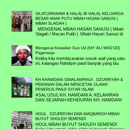
& Asmuni
B.4.3.E. Chalimah binti Abdul Karim &
SILATURRAHMI & HALAL BI HALAL KELUARGA
Mustahal
BESAR ANAK PUTU MBAH HASAN SANUSI (
MBAH SLAGAH )
B.5.1.A. H. Achmad bin Kyai Nur & ....
MENGENAL MBAH HASAN SANUSI ( Mbah
Slagah / Macan Putih ) Mbah Hasan Sanusi di
B.5.1.B. KH. Anwar Noer bin Kyai Nur
lahirkan di Keboncandi - Kecamatan Gondang
& Nyai Hj. Malihah
Wetan -Pasuruan ...
Mengenal Kewalian Gus Ud (KH ‘ALI MAS’UD)
B.5.2.A. Nyai Maryam & ....
Pagerwojo
Ketika kita membicarakan sosok wali yang satu
B.8.1.A. Zuhrrotul Al-Muthi'ah binti KH
ini, kalangan Nahdiyin pasti banyak yang tau
Ahmad & H. Abdus Syakur Ibrohim bin
kisah-kisah tentang beliau. Beliau adalah
.......... /Belum
seora...
KH KHAMDANI SIWALANPANJI , DZURRIYAH &
B.8.1.B. KH Muhammad Zuhdi bin KH
PERANAN DALAM MENCETAK ULAMA'
Ahmad & Hj. Muflichah binti H. Abdul
PENERUS PANJI SYI'AR ISLAM
Ghofar.
ASAL USUL KH. HAMDANI A. KELAHIRAN
DAN SEJARAH KEHIDUPAN KH. HAMDANI
B.8.1.C. KH. Khilmi binti KH Ahmad &
Hamdani lahir tahun 1720 M di Pasuruan, (
Nyai Hj Luthfiah binti KH. M Utsman Al-
belum diketahui benar Asal ...
Ishaqy / Belum
HOUL , DZURRIYAH DAN MAQBAROH MBAH
BUYUT SHOLEH SEMENDI
......& ....
HOUL MBAH BUYUT SHOLEH SEMENDI