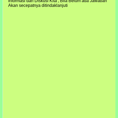
Informasi dan Diskusi Kita , Bila Belum ada Jawaban
Akan secepatnya ditindaklanjuti