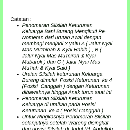
Catatan :
Penomeran Silsilah Keturunan
Keluarga Bani Bureng Mengikuti Pe-
Nomeran dari urutan Awal dengan
membagi menjadi 3 yaitu A ( Jalur Nyai
Mas Mu'minah & Kyai Habib ) , B (
Jalur Nyai Mas Mu'miroh & Kyai
Mubarok ) dan C ( Jalur Nyai Mas
Mu'tiah & Kyai Said )
Uraian Silsilah keturunan Keluarga
Bureng dimulai Posisi Keturunan ke 4
(Posisi Canggah ) dengan Keturunan
dibawahnya hingga Anak turun saat ini
Penomeran Silsilah Keturunan
Keluarga di uraikan pada Posisi
Keturunan ke 4 ( Posisi Canggah )
Untuk Ringkasnya Penomeran Silsilah
selanjutnya setelah Wareng disingkat
dari posisi Silsilah di Judul (H. Abdulloh