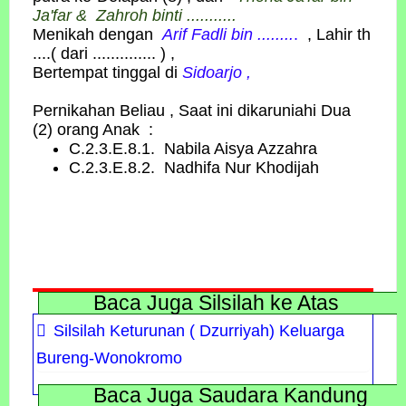
Ja'far & Zahroh binti ...........
Menikah dengan
Arif Fadli bin ........
.
, Lahir th
....( dari .............. ) ,
Bertempat tinggal di
Sidoarjo
,
Pernikahan Beliau , Saat ini dikaruniahi Dua
(2) orang Anak :
C.2.3.E.8.1. Nabila Aisya Azzahra
C.2.3.E.8.2. Nadhifa Nur Khodijah
Baca Juga Silsilah ke Atas
Silsilah Keturunan ( Dzurriyah) Keluarga
Bureng-Wonokromo
Baca Juga Saudara Kandung