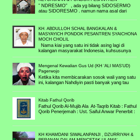
" NDRESMO" , ada yg bilang SIDOSERMO
KH. Abdul Wachid bin KH. Abbas &
A.5.4.G. Syarifah Fatimatuz Zahro bin
atau SIDORESMO . namun nama asal dari
Zainab
Ahmad Hafidzuddin & Ali Subro bin
kampung itu bernama NDRESMO .
Ahmad Kholil
Perkampungan yang terl...
B.3.1.E. Nyai Hj. Chanifah binti KH.
Abbas & KH Farchan bin Bakri
KH. ABDULLOH SCHAL BANGKALAN &
............ & ..............
MASYAYICH PONDOK PESANTREN SYAICHONA
KH. Abdul Mujib bin KH. Abbas & Nyai
MOCH CHOLIL
Hj Mudawamah
Nama kiai yang satu ini tidak asing lagi di
kalangan masyarakat Indonesia, kuhsusunya
B.4.2.A. Nyai Marfu'ah binti Abdulloh
Madura. Selain sebagai salah satu cucu
Faqih & Kyai Abdul Mu'in
penerus perju...
Mengenal Kewalian Gus Ud (KH ‘ALI MAS’UD)
B.4.3.A. Mutsmiroh binti Abdul Karim &
Pagerwojo
Kyai Syafi'i
Ketika kita membicarakan sosok wali yang satu
ini, kalangan Nahdiyin pasti banyak yang tau
B.4.3.B. Chabibah binti Abdul Karim &
kisah-kisah tentang beliau. Beliau adalah
H. Zain
seora...
Kitab Fathul Qorib
B.4.3.C. Arbiyah binti Abdul Karim &
Fathul Qorib Al-Mujib Ala At-Taqrib Kitab : Fathul
Kaspal
Qorib Penerjemah : Ust. Saiful Anwar Penerbit :
Darul Hikmah Jombang Untuk Dow...
B.4.3.D. Mutmainnah binti Abdul Karim
& Asmuni
B.4.3.E. Chalimah binti Abdul Karim &
KH KHAMDANI SIWALANPANJI , DZURRIYAH &
Mustahal
PERANAN DALAM MENCETAK ULAMA'