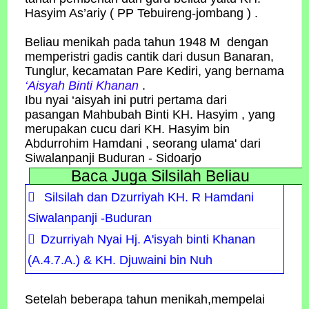
Hasyim As’ariy ( PP Tebuireng-jombang ) .
Beliau menikah pada tahun 1948 M dengan
memperistri gadis cantik dari dusun Banaran,
Tunglur, kecamatan Pare Kediri, yang bernama
‘Aisyah Binti Khanan
.
Ibu nyai ‘aisyah ini putri pertama dari
pasangan Mahbubah Binti KH. Hasyim , yang
merupakan cucu dari KH. Hasyim bin
Abdurrohim Hamdani , seorang ulama' dari
Siwalanpanji Buduran - Sidoarjo
Baca Juga Silsilah Beliau
Silsilah dan Dzurriyah KH. R Hamdani
Siwalanpanji -Buduran
Dzurriyah Nyai Hj. A'isyah binti Khanan
(A.4.7.A.) & KH. Djuwaini bin Nuh
Setelah beberapa tahun menikah,mempelai