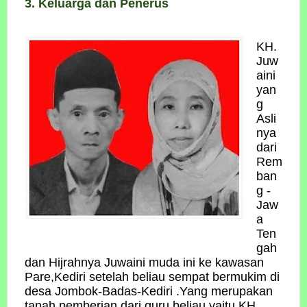
3. Keluarga dan Penerus
KH.
Juw
aini
yan
g
Asli
nya
dari
Rem
ban
g -
Jaw
a
Ten
gah
dan Hijrahnya Juwaini muda ini ke kawasan
Pare,Kediri setelah beliau sempat bermukim di
desa Jombok-Badas-Kediri .Yang merupakan
tanah pemberian dari guru beliau yaitu KH.