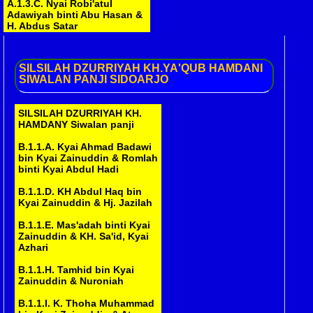
A.1.3.C. Nyai Robi'atul
Adawiyah binti Abu Hasan &
H. Abdus Satar
A.1.3.D. Nyai Hamidah binti
Abu Hasan & Mashudi
SILSILAH
DZURRIYAH KH.YA'QUB HAMDANI
SIWALAN PANJI SIDOARJO
A.2.1.A. Nyai Marhamah binti
Muniroh
SILSILAH DZURRIYAH KH.
A.2.1.B. Nyai Rohmah binti
HAMDANY Siwalan panji
Muniroh & ..........
B.1.1.A. Kyai Ahmad Badawi
A.3.1.A. H. Mansyur bin ........
bin Kyai Zainuddin & Romlah
( Belum )
binti Kyai Abdul Hadi
A.4.1.A. Kyai Abdul Chayi bin
B.1.1.D. KH Abdul Haq bin
Asmu'i & Nur Fatonah
Kyai Zainuddin & Hj. Jazilah
A.4.1.B. H. Asy'ari bin Asmu'i
B.1.1.E. Mas'adah binti Kyai
& Siti Naimah
Zainuddin & KH. Sa'id, Kyai
Azhari
A.4.5.A. KH. Rifa'i bin H.
Toyyib & Mardiyah, Hj.
B.1.1.H. Tamhid bin Kyai
Hudriyah
Zainuddin & Nuroniah
A.4.6.A. Hj. Sholihah bin Kyai
B.1.1.I. K. Thoha Muhammad
Ahmad Sholeh & ..........