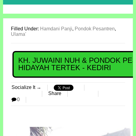
Filled Under:
Hamdani Panji
,
Pondok Pesantren
,
Ulama'
KH. JUWAINI NUH & PONDOK PE
HIDAYAH TERTEK - KEDIRI
Socialize It →
Share
0