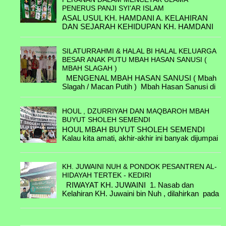
PENERUS PANJI SYI'AR ISLAM
B.5.1.A. H. Achmad bin Kyai Nur & ....
ASAL USUL KH. HAMDANI A. KELAHIRAN
DAN SEJARAH KEHIDUPAN KH. HAMDANI
B.5.1.B. KH. Anwar Noer bin Kyai Nur
Hamdani lahir tahun 1720 M di Pasuruan, (
& Nyai Hj. Malihah
belum diketahui benar Asal ...
SILATURRAHMI & HALAL BI HALAL KELUARGA
B.5.2.A. Nyai Maryam & ....
BESAR ANAK PUTU MBAH HASAN SANUSI (
MBAH SLAGAH )
B.8.1.A. Zuhrrotul Al-Muthi'ah binti KH
MENGENAL MBAH HASAN SANUSI ( Mbah
Ahmad & H. Abdus Syakur Ibrohim bin
Slagah / Macan Putih ) Mbah Hasan Sanusi di
.......... /Belum
lahirkan di Keboncandi - Kecamatan Gondang
Wetan -Pasuruan ...
B.8.1.B. KH Muhammad Zuhdi bin KH
HOUL , DZURRIYAH DAN MAQBAROH MBAH
Ahmad & Hj. Muflichah binti H. Abdul
BUYUT SHOLEH SEMENDI
Ghofar.
HOUL MBAH BUYUT SHOLEH SEMENDI
Kalau kita amati, akhir-akhir ini banyak dijumpai
B.8.1.C. KH. Khilmi binti KH Ahmad &
acara haul, terutama pada hari-hari menjelang
Nyai Hj Luthfiah binti KH. M Utsman Al-
Puasa Ramadh...
Ishaqy / Belum
KH. JUWAINI NUH & PONDOK PESANTREN AL-
HIDAYAH TERTEK - KEDIRI
......& ....
RIWAYAT KH. JUWAINI 1. Nasab dan
Kelahiran KH. Juwaini bin Nuh , dilahirkan pada
......& ....
tahun 1915 dari Nyai Habibah dan Kyai Nuh
Beliau i...
......& ....