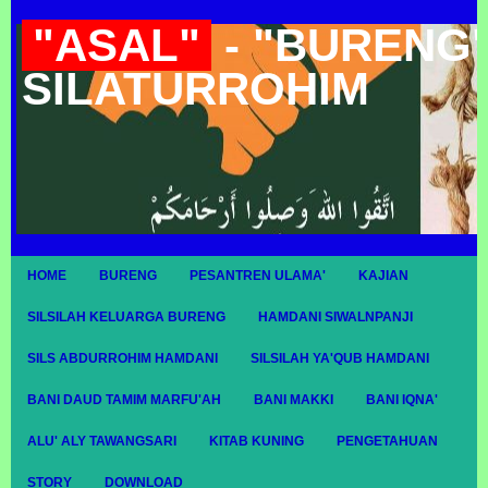
"ASAL"
- "BURENG"
SILATURROHIM
HOME
BURENG
PESANTREN ULAMA'
KAJIAN
SILSILAH KELUARGA BURENG
HAMDANI SIWALNPANJI
SILS ABDURROHIM HAMDANI
SILSILAH YA'QUB HAMDANI
BANI DAUD TAMIM MARFU'AH
BANI MAKKI
BANI IQNA'
ALU' ALY TAWANGSARI
KITAB KUNING
PENGETAHUAN
STORY
DOWNLOAD