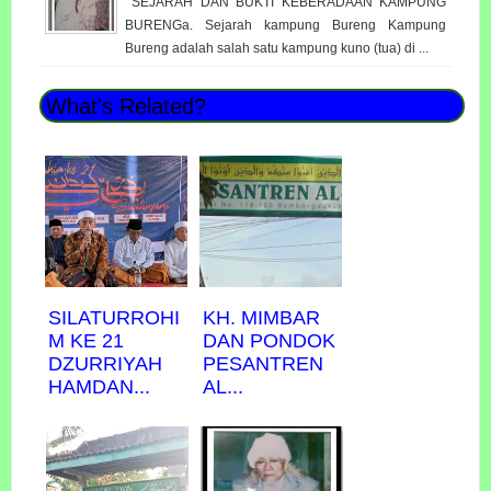
SEJARAH DAN BUKTI KEBERADAAN KAMPUNG
BURENGa. Sejarah kampung Bureng Kampung
Bureng adalah salah satu kampung kuno (tua) di ...
What's Related?
SILATURROHI
KH. MIMBAR
M KE 21
DAN PONDOK
DZURRIYAH
PESANTREN
HAMDAN...
AL...