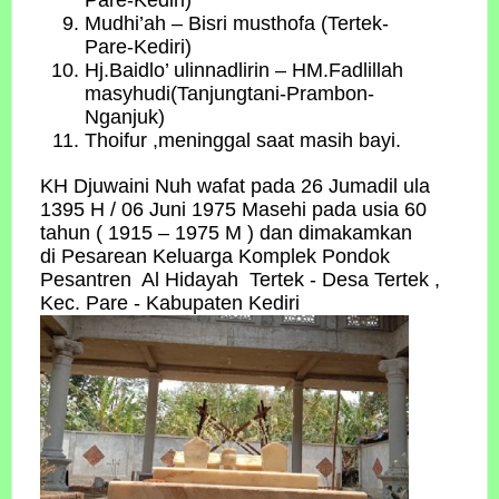
Pare-Kediri)
Mudhi’ah – Bisri musthofa (Tertek-
Pare-Kediri)
Hj.Baidlo’ ulinnadlirin – HM.Fadlillah
masyhudi(Tanjungtani-Prambon-
Nganjuk)
Thoifur ,meninggal saat masih bayi.
KH Djuwaini Nuh wafat pada 26 Jumadil ula
1395 H / 06 Juni 1975 Masehi pada usia 60
tahun ( 1915 – 1975 M ) dan dimakamkan
di Pesarean Keluarga Komplek Pondok
Pesantren Al Hidayah Tertek - Desa Tertek ,
Kec. Pare - Kabupaten Kediri