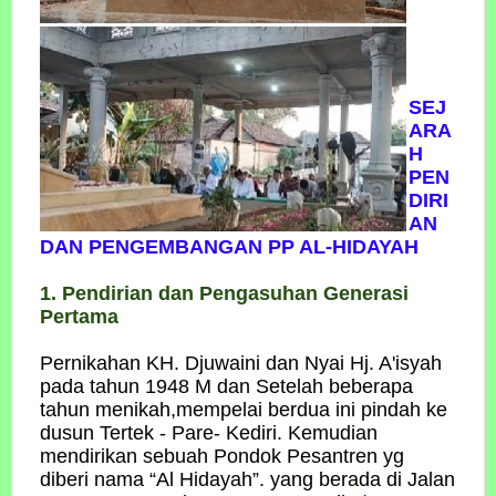
SEJ
ARA
H
PEN
DIRI
AN
DAN PENGEMBANGAN PP AL-HIDAYAH
1. Pendirian dan Pengasuhan Generasi
Pertama
Pernikahan KH. Djuwaini dan Nyai Hj. A'isyah
pada tahun 1948 M dan Setelah beberapa
tahun menikah,mempelai berdua ini pindah ke
dusun Tertek - Pare- Kediri. Kemudian
mendirikan sebuah Pondok Pesantren yg
diberi nama “Al Hidayah”. yang berada di Jalan