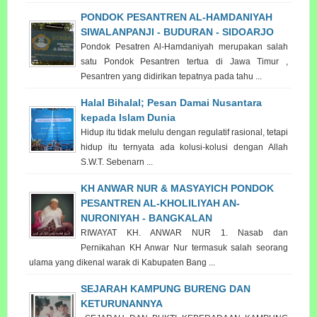
PONDOK PESANTREN AL-HAMDANIYAH
SIWALANPANJI - BUDURAN - SIDOARJO
Pondok Pesatren Al-Hamdaniyah merupakan salah
satu Pondok Pesantren tertua di Jawa Timur ,
Pesantren yang didirikan tepatnya pada tahu ...
Halal Bihalal; Pesan Damai Nusantara
kepada Islam Dunia
Hidup itu tidak melulu dengan regulatif rasional, tetapi
hidup itu ternyata ada kolusi-kolusi dengan Allah
S.W.T. Sebenarn ...
KH ANWAR NUR & MASYAYICH PONDOK
PESANTREN AL-KHOLILIYAH AN-
NURONIYAH - BANGKALAN
RIWAYAT KH. ANWAR NUR 1. Nasab dan
Pernikahan KH Anwar Nur termasuk salah seorang
ulama yang dikenal warak di Kabupaten Bang ...
SEJARAH KAMPUNG BURENG DAN
KETURUNANNYA