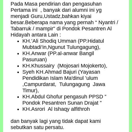
Pada Masa pendirian dan pengasuhan
Pertama ini , banyak dari alumni ini yg
menjadi Guru,Ustadz,bahkan kiyai
besar.Beberapa nama yang pernah “ Nyantri /
Tabarruk / mampir” di Pondok Pesantren Al
Hidayah antara Lain :
KH.’Ali Shodiq Umman (PP.Hidatul
Mubtadi’in,Ngunut Tulungagung),
KH.Anwar (PP.al-anwar Bangil
Pasuruan)
KH.Khussairy (Mojosari Mojokerto),
Syeh KH.Ahmad Bajuri (Yayasan
Pendidikan Islam Ma'dinul ’ulum
,Campurdarat, Tulungagung Jawa
Timur),
KH.Abdul Ghofur pengasuh PPSD ”
Pondok Pesantren Sunan Drajat ”
KH.Asrori Al Ishaqy alfithroh
dan banyak lagi yang tidak dapat kami
sebutkan satu persatu.