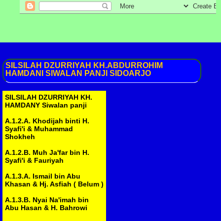
......& ....
SILSILAH
DZURRIYAH KH.ABDURROHIM
HAMDANI SIWALAN PANJI SIDOARJO
SILSILAH DZURRIYAH KH.
HAMDANY Siwalan panji
A.1.2.A. Khodijah binti H.
Syafi'i & Muhammad
Shokheh
A.1.2.B. Muh Ja'far bin H.
Syafi'i & Fauriyah
A.1.3.A. Ismail bin Abu
Khasan & Hj. Asfiah ( Belum )
A.1.3.B. Nyai Na'imah bin
Abu Hasan & H. Bahrowi