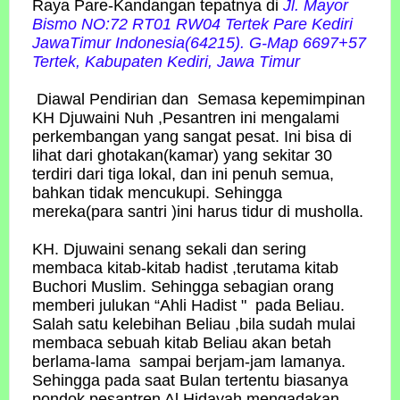
Raya Pare-Kandangan tepatnya di
Jl. Mayor
Bismo NO:72 RT01 RW04 Tertek Pare Kediri
JawaTimur Indonesia(64215). G-Map 6697+57
Tertek, Kabupaten Kediri, Jawa Timur
Diawal Pendirian dan Semasa kepemimpinan
KH Djuwaini Nuh ,Pesantren ini mengalami
perkembangan yang sangat pesat. Ini bisa di
lihat dari ghotakan(kamar) yang sekitar 30
terdiri dari tiga lokal, dan ini penuh semua,
bahkan tidak mencukupi. Sehingga
mereka(para santri )ini harus tidur di musholla.
KH. Djuwaini senang sekali dan sering
membaca kitab-kitab hadist ,terutama kitab
Buchori Muslim. Sehingga sebagian orang
memberi julukan “Ahli Hadist " pada Beliau.
Salah satu kelebihan Beliau ,bila sudah mulai
membaca sebuah kitab Beliau akan betah
berlama-lama sampai berjam-jam lamanya.
Sehingga pada saat Bulan tertentu biasanya
pondok pesantren Al Hidayah mengadakan