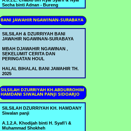
Secha binti Adnan - Bureng
A.6.2.A. Nyai Romlah bin Kyai
BANI
JAWAHIR NGAWINAN-SURABAYA
Abdurrahman & Kyai Abdul Mannan
bin Mustofa B.3.5.B. - Bureng
SILSILAH & DZURRIYAH BANI
A.6.2.B. Nyai Hindun bin Kyai
JAWAHIR NGAWINAN-SURABAYA
Abdurrahman & Kyai Abbas bin Ahmad
Marzuki A.6.1.A.- Bureng
MBAH DJAWAHIR NGAWINAN ,
SEKELUMIT CERITA DAN
A.6.2.C. Kyai Ridwan bin Kyai
PERINGATAN HOUL
Abdurrahman & Nyai Shofiah binti
Muchammad B.3.6.B. - Bureng
HALAL BIHALAL BANI JAWAHIR TH.
2025
A.6.2.D. Nyai Asiyah bin Kyai
Abdurrahman & H. Abdulloh Ja'far bin
Ja'far C.2.3.A. - Bureng
SILSILAH
DZURRIYAH KH.ABDURROHIM
HAMDANI SIWALAN PANJI SIDOARJO
A.6.3.B. Kyai Machmud bin Ahmad
Marzuki & Nyai Sa'udah binti
Muchammad B.3.6.A. - Bureng
SILSILAH DZURRIYAH KH. HAMDANY
Siwalan panji
A.6.3.D. Kyai Sholeh bin Ahmad
Marzuki & Nyai Mas'udah binti ........ -
A.1.2.A. Khodijah binti H. Syafi'i &
Bureng
Muhammad Shokheh