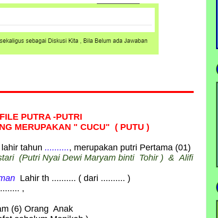
FILE PUTRA -PUTRI
NG MERUPAKAN " CUCU" ( PUTU )
 lahir tahun
..........
, merupakan putri Pertama (01)
tari
(Putri
Nyai Dewi Maryam binti Tohir
) &
Alifi
iman
Lahir th .......... ( dari .......... )
....... ,
nam (6) Orang Anak