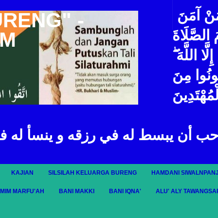
مَنْ آمَنَ
URENG" -
مَ الصَّلَاةَ
IM
لَّا اللَّهَ
ُونُوا مِنَ
ْمُهْتَدِينَ
حب أن يبسط له في رزقه و ينسأ له ف
KAJIAN
SILSILAH KELUARGA BURENG
HAMDANI SIWALNPANJ
AMIM MARFU'AH
BANI MAKKI
BANI IQNA'
ALU' ALY TAWANGSA