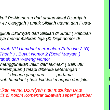
uti Pe-Nomeran dari urutan Awal Dzurriyah
 4 / Canggah ) untuk Silsilah utama dan Putra-
uti Dzurriyah dari Silsilah di Judul ( Habibah
inya menambahkan tiga (3) Digit nomor di
rurriyah KH Hamdani merupakan Putra No.2 (B)
 Thohir ) , Buyut Nomor 2 (Dewi Maryam ) ,
wanah dan Wareng Nomor
enggunakan Jalur dari laki-laki ( Baik utk
 Perempuan ) tetapi diberika keterangan "
........ " dimana yang dari......... pertama
ah hamdani ( baik laki-laki maupun dari jalur
erbaikan Nama Dzurriyah atau masukan Data
tulis di Kolom Komentar dibawah seperti gambar