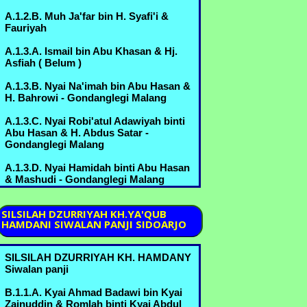
>A.6.3.E. H. Yusuf bin Ahmad Marzukin
A.1.2.B. Muh Ja'far bin H. Syafi'i &
& Hj. Umi Habibah binti Sahlan
Fauriyah
B.3.5.D.3. - Margorejo
A.1.3.A. Ismail bin Abu Khasan & Hj.
A.6.3.F. Nyai Syifa' bin Ahmad Marzuki
Asfiah ( Belum )
& Kyai Idris Zainuddin - Bureng
A.1.3.B. Nyai Na'imah bin Abu Hasan &
A.6.3.G. Nyai Batul bin Ahmad Marzuki
H. Bahrowi - Gondanglegi Malang
& Ikhsan,Kyai Thoha - Bureng
A.1.3.C. Nyai Robi'atul Adawiyah binti
B.3.5.B. Kyai Abdul Manan bin Mustofa
Abu Hasan & H. Abdus Satar -
& Nyai Romlah bin Kyai Abdurrahman
Gondanglegi Malang
A.6.2.A. - Bureng
A.1.3.D. Nyai Hamidah binti Abu Hasan
B.3.5.C. Muchammad Nur bin Mustofa
& Mashudi - Gondanglegi Malang
& Umi Kulsum bin Thoyyib B.6.1.B.
A.2.1.A. Nyai Marhamah binti Muniroh
B.3.5.D. Nyai Mas Khodijah binti
SILSILAH
DZURRIYAH KH.YA'QUB
Mustofa & Kyai Sahlan bin Kyai Amin -
HAMDANI SIWALAN PANJI SIDOARJO
A.2.1.B. Nyai Rohmah binti Muniroh &
Margorejo
..........
B.3.5.E. Idris Mustofa bin Mustofa &
SILSILAH DZURRIYAH KH. HAMDANY
A.2.1.C. Nyai Jamilah binti Muniroh &
Sufiani, hula - Bureng
Siwalan panji
Sarimo , Abd Mu'in
B.3.6.A. Nyai Sa'udah binti
B.1.1.A. Kyai Ahmad Badawi bin Kyai
A.3.1.A. H. Mansyur bin ........ ( Belum )
Muchammad & Kyai Machmud bin
Zainuddin & Romlah binti Kyai Abdul