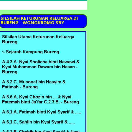
SILSILAH
KETURUNAN KELUARGA DI
BURENG - WONOKROMO SBY
Silsilah Utama Keturunan Keluarga
Bureng
<
Sejarah Kampung Bureng
A.4.3.A. Nyai Sholicha binti Nawawi &
Kyai Muhammad Dawam bin Hasan -
Bureng
A.5.2.C. Musonef bin Hasyim &
Fatimah - Bureng
A.5.6.A. Kyai Chozin bin ....& Nyai
Fatemah binti Ja'far C.2.3.B. - Bureng
A.6.1.A. Fatimah binti Kyai Syarif & .....
A.6.1.C. Sahlin bin Kyai Syarif & .....
A.6.1.E. Chabib bin Kyai Syarif & Nyai