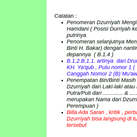
Catatan :
Penomeran Dzurriyah Mengik
Hamdani ( Posisi Durriyah ke
putrinya
Penomeran selanjutnya Mengik
Binti H. Bakar) dengan nant
depannya ( B.1.4 )
B.1.2.B.1.1. artinya dari D
KH. Ya'qub , Putu nomor 1 (
Canggah Nomor 2 (B) Mu'a
Penempatan Bin/Binti Masih m
Dzurriyah dari Laki-laki atau
Putra/Puti dari ............. & ..
merupakan Nama dari Dzurriy
Perempuan )
Billa Ada Saran , kritik , p
Dzurriyah bisa langsung di 
tersebut