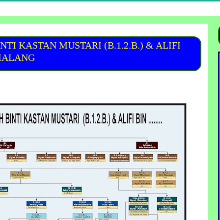
I KASTAN MUSTARI (B.1.2.B.) & ALIFI
RI MALANG