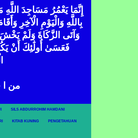
إِنَّمَا يَعْمُرُ مَسَاجِدَ اللَّهِ 
بِاللَّهِ وَالْيَوْمِ الْآخِرِ وَأَقَا
وَآتَى الزَّكَاةَ وَلَمْ يَخْشَ إِ ۖ
فَعَسَىٰ أُولَٰئِكَ أَنْ يَك
ال
من ا 
I
SILS ABDURROHIM HAMDANI
RI
KITAB KUNING
PENGETAHUAN