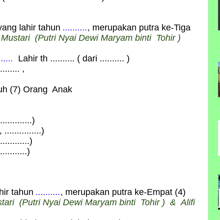
yang lahir tahun
..........
, merupakan putra ke-Tiga
 Mustari
(Putri
Nyai Dewi Maryam binti Tohir
)
......
Lahir th .......... ( dari .......... )
....... ,
juh (7) Orang Anak
a
..........)
............)
.........)
.........)
hir tahun
..........
, merupakan putra ke-Empat (4)
tari
(Putri
Nyai Dewi Maryam binti Tohir
) &
Alifi