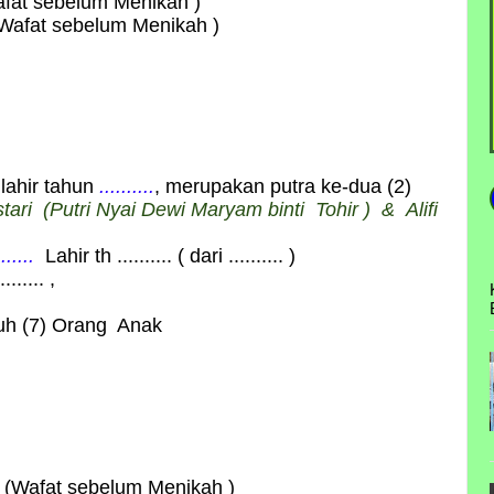
afat sebelum Menikah )
Wafat sebelum Menikah )
lahir tahun
..........
, merupakan putra ke-dua (2)
tari
(Putri
Nyai Dewi Maryam binti Tohir
) &
Alifi
......
Lahir th .......... ( dari .......... )
....... ,
juh (7) Orang Anak
(Wafat sebelum Menikah )