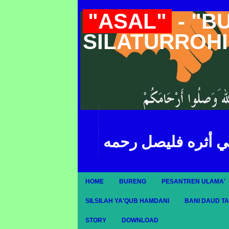
"ASAL"
- "B
SILATURROH
ي أثره فليصل رحمه
HOME
BURENG
PESANTREN ULAMA'
SILSILAH YA'QUB HAMDANI
BANI DAUD T
STORY
DOWNLOAD