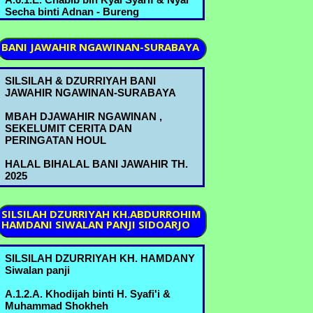
Secha binti Adnan - Bureng
A.6.2.A. Nyai Romlah bin Kyai
BANI
JAWAHIR NGAWINAN-SURABAYA
Abdurrahman & Kyai Abdul Mannan
bin Mustofa B.3.5.B. - Bureng
SILSILAH & DZURRIYAH BANI
A.6.2.B. Nyai Hindun bin Kyai
JAWAHIR NGAWINAN-SURABAYA
Abdurrahman & Kyai Abbas bin Ahmad
Marzuki A.6.1.A.- Bureng
MBAH DJAWAHIR NGAWINAN ,
SEKELUMIT CERITA DAN
A.6.2.C. Kyai Ridwan bin Kyai
PERINGATAN HOUL
Abdurrahman & Nyai Shofiah binti
Muchammad B.3.6.B. - Bureng
HALAL BIHALAL BANI JAWAHIR TH.
2025
A.6.2.D. Nyai Asiyah bin Kyai
Abdurrahman & H. Abdulloh Ja'far bin
Ja'far C.2.3.A. - Bureng
SILSILAH
DZURRIYAH KH.ABDURROHIM
HAMDANI SIWALAN PANJI SIDOARJO
A.6.3.B. Kyai Machmud bin Ahmad
Marzuki & Nyai Sa'udah binti
Muchammad B.3.6.A. - Bureng
SILSILAH DZURRIYAH KH. HAMDANY
Siwalan panji
A.6.3.D. Kyai Sholeh bin Ahmad
Marzuki & Nyai Mas'udah binti ........ -
A.1.2.A. Khodijah binti H. Syafi'i &
Bureng
Muhammad Shokheh