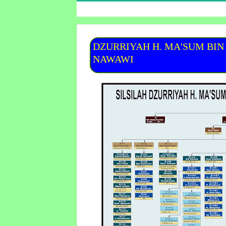
DZURRIYAH H. MA'SUM BIN H
NAWAWI