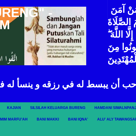
مَنْ آمَنَ
URENG" -
مَ الصَّلَاةَ
IM
لَّا اللَّهَ
ُونُوا مِنَ
ْمُهْتَدِينَ
حب أن يبسط له في رزقه و ينسأ له ف
KAJIAN
SILSILAH KELUARGA BURENG
HAMDANI SIWALNPANJ
AMIM MARFU'AH
BANI MAKKI
BANI IQNA'
ALU' ALY TAWANGSA