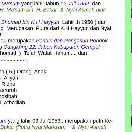
 Ma'sum
yang lahir tahun
12 Juli 1952
dan
H. Ma'sum bin H. Bakar
& Nyai Asmah binti
 Shomad bin
K.H Hayyun
Lahir th 1950 ( dari
ng
Merupakan Putra dari K.H Hayyun dan Nyai
ot
liau merupakan
Pendiri dan Pengasuh Pondok
g Cangkring 22, Jabon Kabupaten Gempol
homad ) Telah Wafat tahun .... dan
............ ,
ima ( 5 ) Orang Anak
ul Aliyah
a Ridho
asruroh
hosibah
 Atho'illah
sum
yang lahir 03 Juli'1953 , merupakan putri Ke-
 Bakar
(Putra Nyai Marfu'ah)
& Nyai Asmah