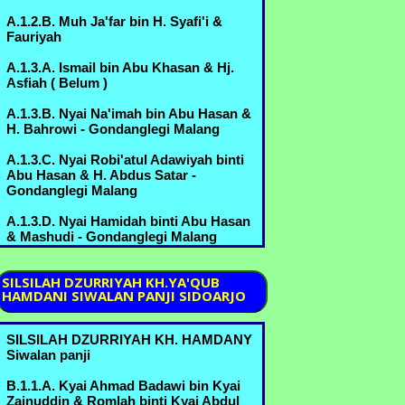
>A.6.3.E. H. Yusuf bin Ahmad Marzukin
A.1.2.B. Muh Ja'far bin H. Syafi'i &
& Hj. Umi Habibah binti Sahlan
Fauriyah
B.3.5.D.3. - Margorejo
A.1.3.A. Ismail bin Abu Khasan & Hj.
A.6.3.F. Nyai Syifa' bin Ahmad Marzuki
Asfiah ( Belum )
& Kyai Idris Zainuddin - Bureng
A.1.3.B. Nyai Na'imah bin Abu Hasan &
A.6.3.G. Nyai Batul bin Ahmad Marzuki
H. Bahrowi - Gondanglegi Malang
& Ikhsan,Kyai Thoha - Bureng
A.1.3.C. Nyai Robi'atul Adawiyah binti
B.3.5.B. Kyai Abdul Manan bin Mustofa
Abu Hasan & H. Abdus Satar -
& Nyai Romlah bin Kyai Abdurrahman
Gondanglegi Malang
A.6.2.A. - Bureng
A.1.3.D. Nyai Hamidah binti Abu Hasan
B.3.5.C. Muchammad Nur bin Mustofa
& Mashudi - Gondanglegi Malang
& Umi Kulsum bin Thoyyib B.6.1.B.
A.2.1.A. Nyai Marhamah binti Muniroh
B.3.5.D. Nyai Mas Khodijah binti
SILSILAH
DZURRIYAH KH.YA'QUB
Mustofa & Kyai Sahlan bin Kyai Amin -
HAMDANI SIWALAN PANJI SIDOARJO
A.2.1.B. Nyai Rohmah binti Muniroh &
Margorejo
..........
B.3.5.E. Idris Mustofa bin Mustofa &
SILSILAH DZURRIYAH KH. HAMDANY
A.2.1.C. Nyai Jamilah binti Muniroh &
Sufiani, hula - Bureng
Siwalan panji
Sarimo , Abd Mu'in
B.3.6.A. Nyai Sa'udah binti
B.1.1.A. Kyai Ahmad Badawi bin Kyai
A.3.1.A. H. Mansyur bin ........ ( Belum )
Muchammad & Kyai Machmud bin
Zainuddin & Romlah binti Kyai Abdul