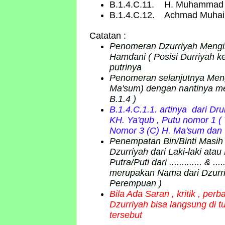
B.1.4.C.11. H. Muhammad 
B.1.4.C.12. Achmad Muhai
Catatan :
Penomeran Dzurriyah Mengik
Hamdani ( Posisi Durriyah ke
putrinya
Penomeran selanjutnya Mengik
Ma'sum) dengan nantinya me
B.1.4 )
B.1.4.C.1.1. artinya dari D
KH. Ya'qub , Putu nomor 1 ( 
Nomor 3 (C) H. Ma'sum da
Penempatan Bin/Binti Masih m
Dzurriyah dari Laki-laki atau
Putra/Puti dari ............. & ..
merupakan Nama dari Dzurriy
Perempuan )
Bila Ada Saran , kritik , p
Dzurriyah bisa langsung di 
tersebut