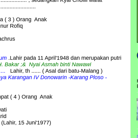
.............. , sedangkan Kyai Cholili wafat
..................
ga ( 3 ) Orang Anak
nur Rofiq
achrus
sum
.Lahir pada 11 April'1948 dan merupakan putri
. Bakar ;& Nyai Asmah binti Nawawi
....
Lahir, th ...... ( Asal dari batu-Malang )
aya Karangan IV Donowarin -Karang Ploso -
mpat ( 4 ) Orang Anak
ati
rid
(Lahir, 15 Juni'1977)