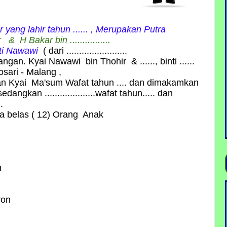
r
yang lahir tahun ...... , Merupakan Putra
& H Bakar bin ................
ti Nawawi
( dari ........................
gan. Kyai Nawawi bin Thohir & ......, binti ......
osari - Malang ,
an Kyai Ma'sum Wafat tahun .... dan dimakamkan
 sedangkan ....................wafat tahun..... dan
.
ua belas ( 12) Orang Anak
n
ron