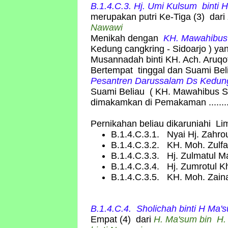
B.1.4.C.3. Hj. Umi Kulsum
binti
H
merupakan putri Ke-Tiga (3) dari
Nawawi
Menikah dengan
KH. Mawahibus
Kedung cangkring - Sidoarjo )
ya
Musannadah binti KH. Ach. Aruq
Bertempat tinggal dan Suami Be
Pesantren Darussalam Ds Kedun
Suami Beliau ( KH. Mawahibus S
dimakamkan di Pemakaman .............
Pernikahan beliau dikaruniahi L
B.1.4.C.3.1. Nyai Hj. Zahro
B.1.4.C.3.2. KH. Moh. Zulf
B.1.4.C.3.3. Hj. Zulmatul M
B.1.4.C.3.4. Hj. Zumrotul K
B.1.4.C.3.5. KH. Moh. Zainal
B.1.4.C.4. Sholichah
binti
H Ma'
Empat (4) dari
H. Ma'sum bin H.