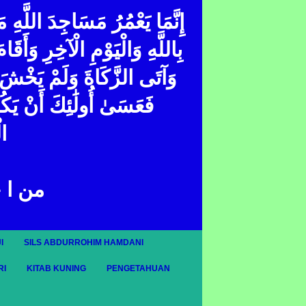
إِنَّمَا يَعْمُرُ مَسَاجِدَ اللَّهِ 
بِاللَّهِ وَالْيَوْمِ الْآخِرِ وَأَقَا
وَآتَى الزَّكَاةَ وَلَمْ يَخْشَ إِ ۖ
فَعَسَىٰ أُولَٰئِكَ أَنْ يَك
ال
من ا 
I
SILS ABDURROHIM HAMDANI
RI
KITAB KUNING
PENGETAHUAN