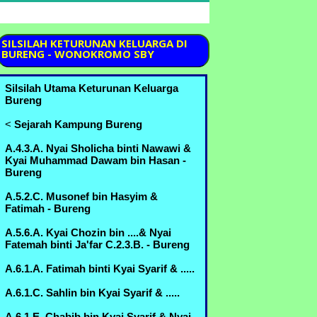
SILSILAH
KETURUNAN KELUARGA DI
BURENG - WONOKROMO SBY
Silsilah Utama Keturunan Keluarga
Bureng
<
Sejarah Kampung Bureng
A.4.3.A. Nyai Sholicha binti Nawawi &
Kyai Muhammad Dawam bin Hasan -
Bureng
A.5.2.C. Musonef bin Hasyim &
Fatimah - Bureng
A.5.6.A. Kyai Chozin bin ....& Nyai
Fatemah binti Ja'far C.2.3.B. - Bureng
A.6.1.A. Fatimah binti Kyai Syarif & .....
A.6.1.C. Sahlin bin Kyai Syarif & .....
A.6.1.E. Chabib bin Kyai Syarif & Nyai