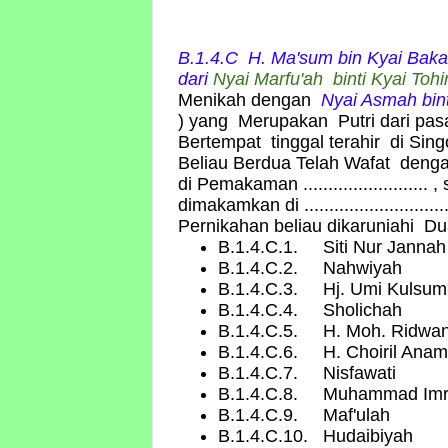
B.1.4.C H. Ma'su
m
bin Kyai Baka
dari
Nyai Marfu'ah binti Kyai Tohir 
Menikah dengan
Nyai Asmah bin
)
yang
Merupakan Putri dari pasan
Bertempat tinggal terahir di Sing
Beliau Berdua Telah Wafat deng
di Pemakaman ......................... ,
dimakamkan di .............................
Pernikahan beliau dikaruniahi D
B.1.4.C.1. Siti Nur Jannah
B.1.4.C.2. Nahwiyah
B.1.4.C.3. Hj. Umi Kulsum
B.1.4.C.4. Sholichah
B.1.4.C.5. H. Moh. Ridwa
B.1.4.C.6. H. Choiril Anam
B.1.4.C.7. Nisfawati
B.1.4.C.8. Muhammad Im
B.1.4.C.9. Maf'ulah
B.1.4.C.10. Hudaibiyah