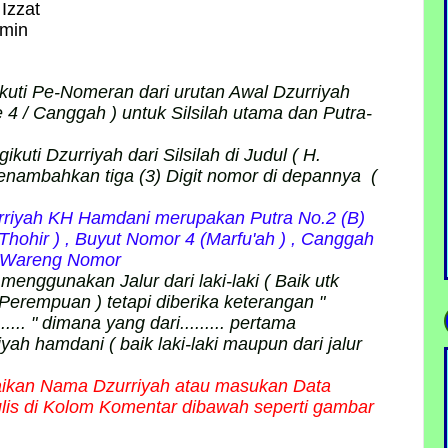
Izzat
min
uti Pe-Nomeran dari urutan Awal Dzurriyah
 4 / Canggah ) untuk Silsilah utama dan Putra-
uti Dzurriyah dari Silsilah di Judul ( H.
nambahkan tiga (3) Digit nomor di depannya (
rurriyah KH Hamdani merupakan Putra No.2 (B)
Thohir ) , Buyut Nomor 4 (Marfu'ah ) , Canggah
n Wareng Nomor
enggunakan Jalur dari laki-laki ( Baik utk
 Perempuan ) tetapi diberika keterangan "
........ " dimana yang dari......... pertama
ah hamdani ( baik laki-laki maupun dari jalur
erbaikan Nama Dzurriyah atau masukan Data
tulis di Kolom Komentar dibawah seperti gambar