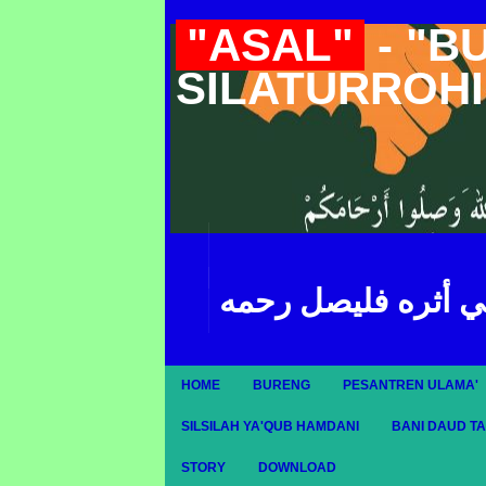
"ASAL"
- "B
SILATURROH
ي أثره فليصل رحمه
HOME
BURENG
PESANTREN ULAMA'
SILSILAH YA'QUB HAMDANI
BANI DAUD T
STORY
DOWNLOAD