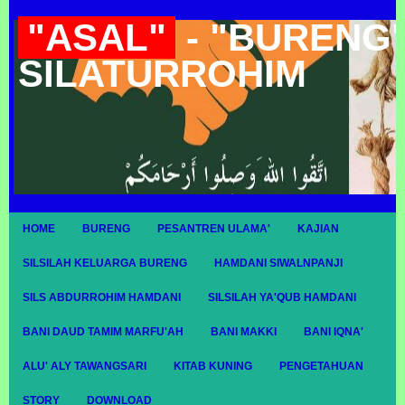
"ASAL"
- "BURENG"
SILATURROHIM
HOME
BURENG
PESANTREN ULAMA'
KAJIAN
SILSILAH KELUARGA BURENG
HAMDANI SIWALNPANJI
SILS ABDURROHIM HAMDANI
SILSILAH YA'QUB HAMDANI
BANI DAUD TAMIM MARFU'AH
BANI MAKKI
BANI IQNA'
ALU' ALY TAWANGSARI
KITAB KUNING
PENGETAHUAN
STORY
DOWNLOAD