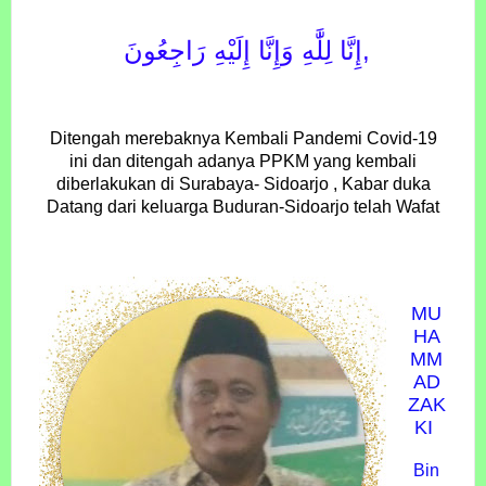
إِنَّا لِلَّٰهِ وَإِنَّا إِلَيْهِ رَاجِعُونَ‎,
Ditengah merebaknya Kembali Pandemi Covid-19
ini dan ditengah adanya PPKM yang kembali
diberlakukan di Surabaya- Sidoarjo , Kabar duka
Datang dari keluarga Buduran-Sidoarjo telah Wafat
MU
HA
MM
AD
ZAK
KI
Bin