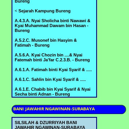
Bureng
<
Sejarah Kampung Bureng
A.4.3.A. Nyai Sholicha binti Nawawi &
Kyai Muhammad Dawam bin Hasan -
Bureng
A.5.2.C. Musonef bin Hasyim &
Fatimah - Bureng
A.5.6.A. Kyai Chozin bin ....& Nyai
Fatemah binti Ja'far C.2.3.B. - Bureng
A.6.1.A. Fatimah binti Kyai Syarif & .....
A.6.1.C. Sahlin bin Kyai Syarif & .....
A.6.1.E. Chabib bin Kyai Syarif & Nyai
Secha binti Adnan - Bureng
A.6.2.A. Nyai Romlah bin Kyai
BANI
JAWAHIR NGAWINAN-SURABAYA
Abdurrahman & Kyai Abdul Mannan
bin Mustofa B.3.5.B. - Bureng
SILSILAH & DZURRIYAH BANI
A.6.2.B. Nyai Hindun bin Kyai
JAWAHIR NGAWINAN-SURABAYA
Abdurrahman & Kyai Abbas bin Ahmad