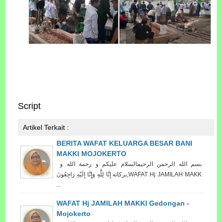
Script
Artikel Terkait :
BERITA WAFAT KELUARGA BESAR BANI
MAKKI MOJOKERTO
بسم الله الرحمن الرحيمالسلام عليكم و رحمة الله و
بركاته إِنَّا لِلَّٰهِ وَإِنَّا إِلَيْهِ رَاجِعُونَ‎,WAFAT Hj JAMILAH MAKK
...
WAFAT Hj JAMILAH MAKKI Gedongan -
Mojokerto