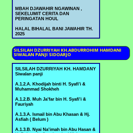
Marzuki A.6.1.A.- Bureng
MBAH DJAWAHIR NGAWINAN ,
SEKELUMIT CERITA DAN
A.6.2.C. Kyai Ridwan bin Kyai
PERINGATAN HOUL
Abdurrahman & Nyai Shofiah binti
Muchammad B.3.6.B. - Bureng
HALAL BIHALAL BANI JAWAHIR TH.
2025
A.6.2.D. Nyai Asiyah bin Kyai
Abdurrahman & H. Abdulloh Ja'far bin
Ja'far C.2.3.A. - Bureng
SILSILAH
DZURRIYAH KH.ABDURROHIM HAMDANI
SIWALAN PANJI SIDOARJO
A.6.3.B. Kyai Machmud bin Ahmad
Marzuki & Nyai Sa'udah binti
Muchammad B.3.6.A. - Bureng
SILSILAH DZURRIYAH KH. HAMDANY
Siwalan panji
A.6.3.D. Kyai Sholeh bin Ahmad
Marzuki & Nyai Mas'udah binti ........ -
A.1.2.A. Khodijah binti H. Syafi'i &
Bureng
Muhammad Shokheh
>A.6.3.E. H. Yusuf bin Ahmad Marzukin
A.1.2.B. Muh Ja'far bin H. Syafi'i &
& Hj. Umi Habibah binti Sahlan
Fauriyah
B.3.5.D.3. - Margorejo
A.1.3.A. Ismail bin Abu Khasan & Hj.
A.6.3.F. Nyai Syifa' bin Ahmad Marzuki
Asfiah ( Belum )
& Kyai Idris Zainuddin - Bureng
A.1.3.B. Nyai Na'imah bin Abu Hasan &
A.6.3.G. Nyai Batul bin Ahmad Marzuki