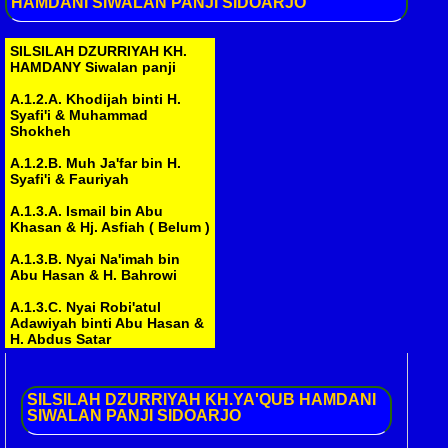
HAMDANI SIWALAN PANJI SIDOARJO
SILSILAH DZURRIYAH KH.
HAMDANY Siwalan panji
A.1.2.A. Khodijah binti H.
Syafi'i & Muhammad
Shokheh
A.1.2.B. Muh Ja'far bin H.
Syafi'i & Fauriyah
A.1.3.A. Ismail bin Abu
Khasan & Hj. Asfiah ( Belum )
A.1.3.B. Nyai Na'imah bin
Abu Hasan & H. Bahrowi
A.1.3.C. Nyai Robi'atul
Adawiyah binti Abu Hasan &
H. Abdus Satar
A.1.3.D. Nyai Hamidah binti
Abu Hasan & Mashudi
SILSILAH
DZURRIYAH KH.YA'QUB HAMDANI
SIWALAN PANJI SIDOARJO
A.2.1.A. Nyai Marhamah binti
Muniroh