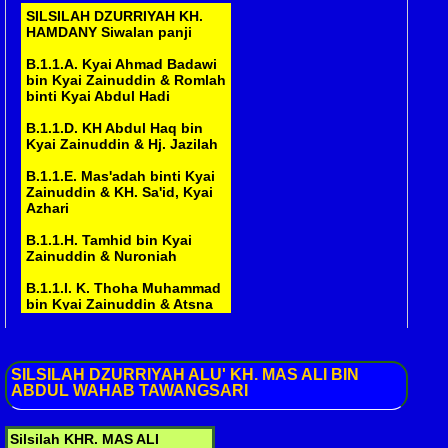
SILSILAH DZURRIYAH KH.
A.2.1.B. Nyai Rohmah binti
HAMDANY Siwalan panji
Muniroh & ..........
B.1.1.A. Kyai Ahmad Badawi
A.3.1.A. H. Mansyur bin ........
bin Kyai Zainuddin & Romlah
( Belum )
binti Kyai Abdul Hadi
A.4.1.A. Kyai Abdul Chayi bin
B.1.1.D. KH Abdul Haq bin
Asmu'i & Nur Fatonah
Kyai Zainuddin & Hj. Jazilah
A.4.1.B. H. Asy'ari bin Asmu'i
B.1.1.E. Mas'adah binti Kyai
& Siti Naimah
Zainuddin & KH. Sa'id, Kyai
Azhari
A.4.5.A. KH. Rifa'i bin H.
Toyyib & Mardiyah, Hj.
B.1.1.H. Tamhid bin Kyai
Hudriyah
Zainuddin & Nuroniah
A.4.6.A. Hj. Sholihah bin Kyai
B.1.1.I. K. Thoha Muhammad
Ahmad Sholeh & ..........
bin Kyai Zainuddin & Atsna
A.4.7.A. Hj. Aisyah binti
B.1.1.J. K. Baihaqi bin Kyai
................ & ..........
Zainuddin & ....
A.4.7.B. Hj. Qomariyah binti
SILSILAH
DZURRIYAH ALU' KH. MAS ALI BIN
B.1.3.A. Nyai Romlah binti
.............. &H. Muhammad
ABDUL WAHAB TAWANGSARI
Kyai Abdul Hadi & Kyai
Ahmad Badawi bin Kyai
A.4.7.C. Hj. Masruroh binti
Zainuddin
.......... & KH. Muh. Nawawi
Silsilah KHR. MAS ALI