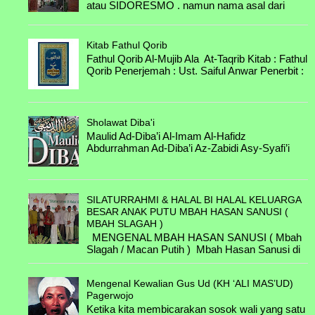
atau SIDORESMO . namun nama asal dari
kampung itu bernama NDRESMO .
B.4.2.A. Nyai Marfu'ah binti Abdulloh
Perkampungan yang terl...
Faqih & Kyai Abdul Mu'in
Kitab Fathul Qorib
B.4.3.A. Mutsmiroh binti Abdul Karim &
Fathul Qorib Al-Mujib Ala At-Taqrib Kitab : Fathul
Kyai Syafi'i
Qorib Penerjemah : Ust. Saiful Anwar Penerbit :
Darul Hikmah Jombang Untuk Dow...
B.4.3.B. Chabibah binti Abdul Karim &
H. Zain
Sholawat Diba'i
B.4.3.C. Arbiyah binti Abdul Karim &
Maulid Ad-Diba’i Al-Imam Al-Hafidz
Kaspal
Abdurrahman Ad-Diba’i Az-Zabidi Asy-Syafi’i
Maulid Diba'i Download MP3 Besar File : 21...
B.4.3.D. Mutmainnah binti Abdul Karim
& Asmuni
B.4.3.E. Chalimah binti Abdul Karim &
SILATURRAHMI & HALAL BI HALAL KELUARGA
Mustahal
BESAR ANAK PUTU MBAH HASAN SANUSI (
MBAH SLAGAH )
B.5.1.A. H. Achmad bin Kyai Nur & ....
MENGENAL MBAH HASAN SANUSI ( Mbah
Slagah / Macan Putih ) Mbah Hasan Sanusi di
B.5.1.B. KH. Anwar Noer bin Kyai Nur
lahirkan di Keboncandi - Kecamatan Gondang
& Nyai Hj. Malihah
Wetan -Pasuruan ...
Mengenal Kewalian Gus Ud (KH ‘ALI MAS’UD)
B.5.2.A. Nyai Maryam & ....
Pagerwojo
Ketika kita membicarakan sosok wali yang satu