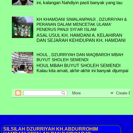
B.8.1.A. Zuhrrotul Al-Muthi'ah binti KH
ini, kalangan Nahdiyin pasti banyak yang tau
Ahmad & H. Abdus Syakur Ibrohim bin
kisah-kisah tentang beliau. Beliau adalah
.......... /Belum
seora...
KH KHAMDANI SIWALANPANJI , DZURRIYAH &
B.8.1.B. KH Muhammad Zuhdi bin KH
PERANAN DALAM MENCETAK ULAMA'
Ahmad & Hj. Muflichah binti H. Abdul
PENERUS PANJI SYI'AR ISLAM
Ghofar.
ASAL USUL KH. HAMDANI A. KELAHIRAN
DAN SEJARAH KEHIDUPAN KH. HAMDANI
B.8.1.C. KH. Khilmi binti KH Ahmad &
Hamdani lahir tahun 1720 M di Pasuruan, (
Nyai Hj Luthfiah binti KH. M Utsman Al-
belum diketahui benar Asal ...
Ishaqy / Belum
HOUL , DZURRIYAH DAN MAQBAROH MBAH
BUYUT SHOLEH SEMENDI
......& ....
HOUL MBAH BUYUT SHOLEH SEMENDI
Kalau kita amati, akhir-akhir ini banyak dijumpai
......& ....
acara haul, terutama pada hari-hari menjelang
Puasa Ramadh...
......& ....
......& ....
SILSILAH
DZURRIYAH KH.ABDURROHIM