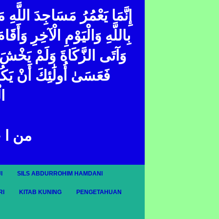
إِنَّمَا يَعْمُرُ مَسَاجِدَ اللَّهِ 
بِاللَّهِ وَالْيَوْمِ الْآخِرِ وَأَقَا
وَآتَى الزَّكَاةَ وَلَمْ يَخْشَ إِ ۖ
فَعَسَىٰ أُولَٰئِكَ أَنْ يَك
ال
من ا 
I
SILS ABDURROHIM HAMDANI
RI
KITAB KUNING
PENGETAHUAN