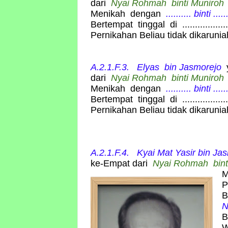
dari
Nyai Rohmah
binti Muniro
Menikah dengan
.......... binti ......
Bertempat tinggal di ..................
Pernikahan Beliau tidak dikaruni
A.2.1.F.3. Elyas
bin
Jasmorejo
dari
Nyai Rohmah
binti Muniro
Menikah dengan
.......... binti ......
Bertempat tinggal di ..................
Pernikahan Beliau tidak dikaruni
A.2.1.F.4. Kyai Mat Yasir
bin
Jas
ke-Empat dari
Nyai Rohmah
bin
M
P
B
N
B
W