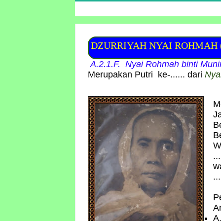
DZURRIYAH NYAI ROHMAH ( A.2
A.2.1.F. Nyai Rohmah
binti
Muni
Merupakan Putri ke-...... dari
Ny
M
J
B
B
W
..
w
...
P
A
A.