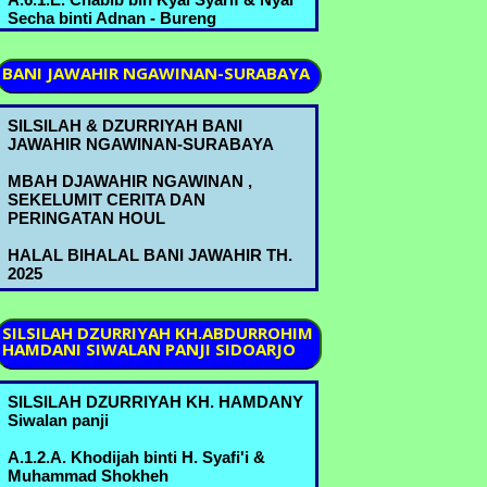
Secha binti Adnan - Bureng
A.6.2.A. Nyai Romlah bin Kyai
BANI
JAWAHIR NGAWINAN-SURABAYA
Abdurrahman & Kyai Abdul Mannan
bin Mustofa B.3.5.B. - Bureng
SILSILAH & DZURRIYAH BANI
A.6.2.B. Nyai Hindun bin Kyai
JAWAHIR NGAWINAN-SURABAYA
Abdurrahman & Kyai Abbas bin Ahmad
Marzuki A.6.1.A.- Bureng
MBAH DJAWAHIR NGAWINAN ,
SEKELUMIT CERITA DAN
A.6.2.C. Kyai Ridwan bin Kyai
PERINGATAN HOUL
Abdurrahman & Nyai Shofiah binti
Muchammad B.3.6.B. - Bureng
HALAL BIHALAL BANI JAWAHIR TH.
2025
A.6.2.D. Nyai Asiyah bin Kyai
Abdurrahman & H. Abdulloh Ja'far bin
Ja'far C.2.3.A. - Bureng
SILSILAH
DZURRIYAH KH.ABDURROHIM
HAMDANI SIWALAN PANJI SIDOARJO
A.6.3.B. Kyai Machmud bin Ahmad
Marzuki & Nyai Sa'udah binti
Muchammad B.3.6.A. - Bureng
SILSILAH DZURRIYAH KH. HAMDANY
Siwalan panji
A.6.3.D. Kyai Sholeh bin Ahmad
Marzuki & Nyai Mas'udah binti ........ -
A.1.2.A. Khodijah binti H. Syafi'i &
Bureng
Muhammad Shokheh