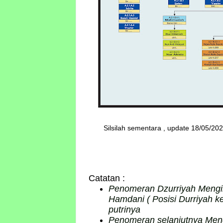
Silsilah sementara , update 18/05/20
Catatan :
Penomeran Dzurriyah Mengik
Hamdani ( Posisi Durriyah ke
putrinya
Penomeran selanjutnya Mengik