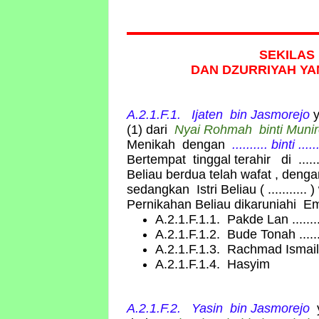
SEKILAS
DAN DZURRIYAH
YA
A.2.1.F.1. Ijaten
bin
Jasmorejo
(1) dari
Nyai Rohmah
binti Mun
Menikah dengan
.......... binti ......
Bertempat tinggal terahir di .........
Beliau berdua telah wafat , dengan
sedangkan Istri Beliau ( ........... ) w
Pernikahan Beliau dikaruniahi E
A.2.1.F.1.1. Pakde Lan ......
A.2.1.F.1.2. Bude Tonah ....
A.2.1.F.1.3. Rachmad Ismai
A.2.1.F.1.4. Hasyim
A.2.1.F.2. Yasin
bin
Jasmorejo