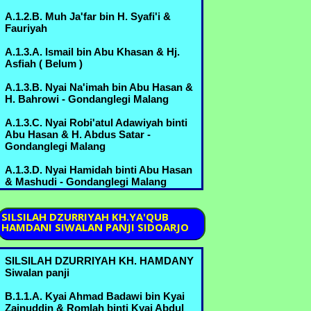
>A.6.3.E. H. Yusuf bin Ahmad Marzukin
A.1.2.B. Muh Ja'far bin H. Syafi'i &
& Hj. Umi Habibah binti Sahlan
Fauriyah
B.3.5.D.3. - Margorejo
A.1.3.A. Ismail bin Abu Khasan & Hj.
A.6.3.F. Nyai Syifa' bin Ahmad Marzuki
Asfiah ( Belum )
& Kyai Idris Zainuddin - Bureng
A.1.3.B. Nyai Na'imah bin Abu Hasan &
A.6.3.G. Nyai Batul bin Ahmad Marzuki
H. Bahrowi - Gondanglegi Malang
& Ikhsan,Kyai Thoha - Bureng
A.1.3.C. Nyai Robi'atul Adawiyah binti
B.3.5.B. Kyai Abdul Manan bin Mustofa
Abu Hasan & H. Abdus Satar -
& Nyai Romlah bin Kyai Abdurrahman
Gondanglegi Malang
A.6.2.A. - Bureng
A.1.3.D. Nyai Hamidah binti Abu Hasan
B.3.5.C. Muchammad Nur bin Mustofa
& Mashudi - Gondanglegi Malang
& Umi Kulsum bin Thoyyib B.6.1.B.
A.2.1.A. Nyai Marhamah binti Muniroh
B.3.5.D. Nyai Mas Khodijah binti
SILSILAH
DZURRIYAH KH.YA'QUB
Mustofa & Kyai Sahlan bin Kyai Amin -
HAMDANI SIWALAN PANJI SIDOARJO
A.2.1.B. Nyai Rohmah binti Muniroh &
Margorejo
..........
B.3.5.E. Idris Mustofa bin Mustofa &
SILSILAH DZURRIYAH KH. HAMDANY
A.2.1.C. Nyai Jamilah binti Muniroh &
Sufiani, hula - Bureng
Siwalan panji
Sarimo , Abd Mu'in
B.3.6.A. Nyai Sa'udah binti
B.1.1.A. Kyai Ahmad Badawi bin Kyai
A.3.1.A. H. Mansyur bin ........ ( Belum )
Muchammad & Kyai Machmud bin
Zainuddin & Romlah binti Kyai Abdul