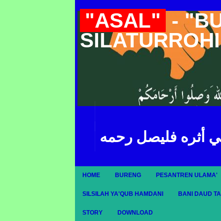
"ASAL"
- "B
SILATURROH
ي أثره فليصل رحمه
HOME
BURENG
PESANTREN ULAMA'
SILSILAH YA'QUB HAMDANI
BANI DAUD T
STORY
DOWNLOAD