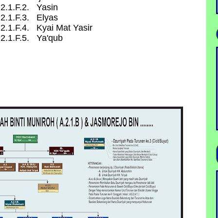
.2.1.F.2. Yasin
.2.1.F.3. Elyas
.2.1.F.4. Kyai Mat Yasir
.2.1.F.5. Ya'qub