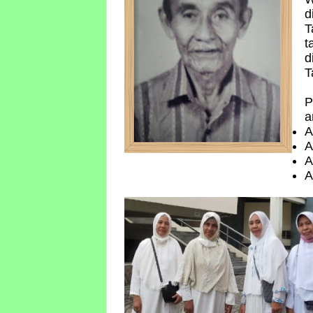
d
T
t
d
T
P
a
A
A
A
A