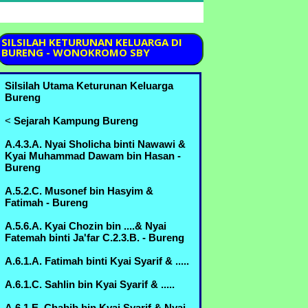
SILSILAH
KETURUNAN KELUARGA DI
BURENG - WONOKROMO SBY
Silsilah Utama Keturunan Keluarga
Bureng
<
Sejarah Kampung Bureng
A.4.3.A. Nyai Sholicha binti Nawawi &
Kyai Muhammad Dawam bin Hasan -
Bureng
A.5.2.C. Musonef bin Hasyim &
Fatimah - Bureng
A.5.6.A. Kyai Chozin bin ....& Nyai
Fatemah binti Ja'far C.2.3.B. - Bureng
A.6.1.A. Fatimah binti Kyai Syarif & .....
A.6.1.C. Sahlin bin Kyai Syarif & .....
A.6.1.E. Chabib bin Kyai Syarif & Nyai