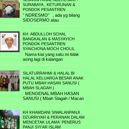
KH. Abdul Wachid bin KH. Abbas &
SURABAYA , KETURUNAN &
A.5.4.G. Syarifah Fatimatuz Zahro bin
Zainab
PONDOK PESANTREN
Ahmad Hafidzuddin & Ali Subro bin
Ahmad Kholil
" NDRESMO" , ada yg bilang
B.3.1.E. Nyai Hj. Chanifah binti KH.
SIDOSERMO atau
Abbas & KH Farchan bin Bakri
............ & ..............
SIDORESMO . namun nama
asal dari kampung itu bernama
KH. Abdul Mujib bin KH. Abbas & Nyai
KH. ABDULLOH SCHAL
NDRESMO . Perkampungan
Hj Mudawamah
BANGKALAN & MASYAYICH
yang terl...
PONDOK PESANTREN
B.4.2.A. Nyai Marfu'ah binti Abdulloh
SYAICHONA MOCH CHOLIL
Faqih & Kyai Abdul Mu'in
Nama kiai yang satu ini tidak
asing lagi di kalangan
B.4.3.A. Mutsmiroh binti Abdul Karim &
masyarakat Indonesia,
Kyai Syafi'i
kuhsusunya Madura. Selain
SILATURRAHMI & HALAL BI
sebagai salah satu cucu penerus
B.4.3.B. Chabibah binti Abdul Karim &
HALAL KELUARGA BESAR ANAK
perju...
H. Zain
PUTU MBAH HASAN SANUSI (
MBAH SLAGAH )
B.4.3.C. Arbiyah binti Abdul Karim &
MENGENAL MBAH HASAN
Kaspal
SANUSI ( Mbah Slagah / Macan
Putih ) Mbah Hasan Sanusi di
B.4.3.D. Mutmainnah binti Abdul Karim
lahirkan di Keboncandi -
& Asmuni
KH KHAMDANI SIWALANPANJI ,
Kecamatan Gondang Wetan -
DZURRIYAH & PERANAN DALAM
Pasuruan ...
B.4.3.E. Chalimah binti Abdul Karim &
MENCETAK ULAMA' PENERUS
Mustahal
PANJI SYI'AR ISLAM