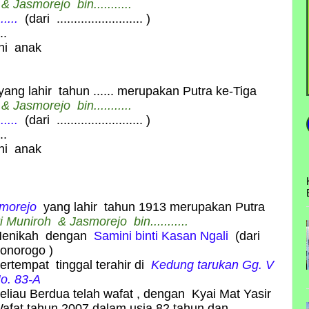
h &
Jasmorejo
bin...........
.....
(dari ......................... )
..
ahi anak
yang lahir tahun ...... merupakan Putra ke-Tiga
h &
Jasmorejo
bin...........
.....
(dari ......................... )
..
ahi anak
morejo
yang lahir tahun 1913 merupakan Putra
ti Muniroh &
Jasmorejo
bin...........
enikah dengan
Samini binti Kasan Ngali
(dari
onorogo )
ertempat tinggal terahir di
Kedung tarukan Gg. V
o. 83-A
eliau Berdua
telah wafat , dengan Kyai Mat Yasir
afat tahun 2007 dalam usia 82 tahun dan