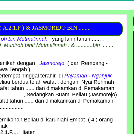
.1.F ) & JASMOREJO BIN ........
roh bin Mutma'innah
yang lahir tahun ...... ,
ai
Muniroh binti Mutma'innah
. & ...........bin .........
enikah dengan
Jasmorejo
( dari Rembang -
awa Tengah )
ertempat Tinggal terahir di
Payaman - Nganjuk
eliau berdua telah wafat , dengan Nyai Rohmah
afat tahun ...... dan dimakamkan di Pemakaman
................., Sedangkan Suami Beliau (Jasmorejo)
afat tahun ...... dan dimakamkan di Pemakaman
................
ernikahan Beliau di karuniahi Empat ( 4 ) orang
nak
2.1.F.1. Ijaten