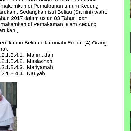
imakamkan di Pemakaman umum Kedung
arukan , Sedangkan istri Beliau (
Samini
) wafat
ahun 2017 dalam usian 83 Tahun dan
imakamkan di Pemakaman Islam Kedung
arukan ,
ernikahan Beliau dikaruniahi Empat (4) Orang
nak
.2.1.B.4.1. Mahmudah
.2.1.B.4.2. Maslachah
.2.1.B.4.3. Mariyamah
.2.1.B.4.4. Nariyah