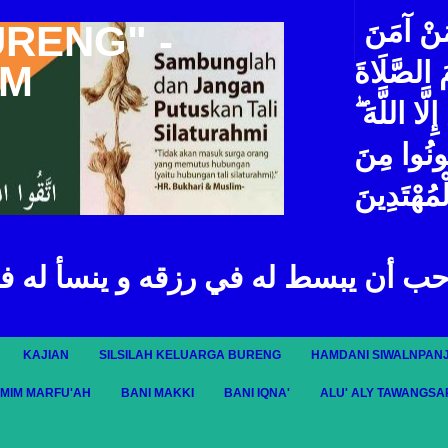
مَنْ آمَنَ
URENG" -
مَ الصَّلَاةَ
IM
لَّا اللَّهَ
ُونُوا مِنَ
ْمُهْتَدِينَ
حب أن يبسط له في رزقه و ينسأ له ف
KAJIAN
SILSILAH KELUARGA BURENG
HAMDANI SIWALNPANJ
AMIM MARFU'AH
BANI MAKKI
BANI IQNA'
ALU' ALY TAWANGSA