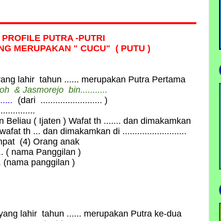
 PROFILE PUTRA -PUTRI
NG MERUPAKAN " CUCU" ( PUTU )
yang lahir tahun ...... merupakan Putra Pertama
iroh &
Jasmorejo
bin...........
.....
(dari ......................... )
...........
 Beliau ( Ijaten ) Wafat th ....... dan dimakamkan
afat th ... dan dimakamkan di ..........................
mpat (4) Orang anak
... ( nama Panggilan )
.. (nama panggilan )
l
yang lahir tahun ...... merupakan Putra ke-dua