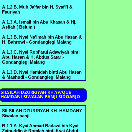
>A.6.3.E. H. Yusuf bin Ahmad Marzukin
A.1.2.B. Muh Ja'far bin H. Syafi'i &
& Hj. Umi Habibah binti Sahlan
Fauriyah
B.3.5.D.3. - Margorejo
A.1.3.A. Ismail bin Abu Khasan & Hj.
A.6.3.F. Nyai Syifa' bin Ahmad Marzuki
Asfiah ( Belum )
& Kyai Idris Zainuddin - Bureng
A.1.3.B. Nyai Na'imah bin Abu Hasan &
A.6.3.G. Nyai Batul bin Ahmad Marzuki
H. Bahrowi - Gondanglegi Malang
& Ikhsan,Kyai Thoha - Bureng
A.1.3.C. Nyai Robi'atul Adawiyah binti
B.3.5.B. Kyai Abdul Manan bin Mustofa
Abu Hasan & H. Abdus Satar -
& Nyai Romlah bin Kyai Abdurrahman
Gondanglegi Malang
A.6.2.A. - Bureng
A.1.3.D. Nyai Hamidah binti Abu Hasan
B.3.5.C. Muchammad Nur bin Mustofa
& Mashudi - Gondanglegi Malang
& Umi Kulsum bin Thoyyib B.6.1.B.
A.2.1.A. Nyai Marhamah binti Muniroh
B.3.5.D. Nyai Mas Khodijah binti
SILSILAH
DZURRIYAH KH.YA'QUB
Mustofa & Kyai Sahlan bin Kyai Amin -
HAMDANI SIWALAN PANJI SIDOARJO
A.2.1.B. Nyai Rohmah binti Muniroh &
Margorejo
..........
B.3.5.E. Idris Mustofa bin Mustofa &
SILSILAH DZURRIYAH KH. HAMDANY
A.2.1.C. Nyai Jamilah binti Muniroh &
Sufiani, hula - Bureng
Siwalan panji
Sarimo , Abd Mu'in
B.3.6.A. Nyai Sa'udah binti
B.1.1.A. Kyai Ahmad Badawi bin Kyai
A.3.1.A. H. Mansyur bin ........ ( Belum )
Muchammad & Kyai Machmud bin
Zainuddin & Romlah binti Kyai Abdul