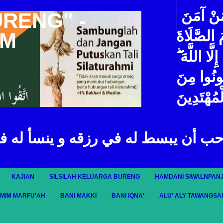
مَنْ آمَنَ
URENG" -
مَ الصَّلَاةَ
IM
لَّا اللَّهَ
ُونُوا مِنَ
ْمُهْتَدِينَ
حب أن يبسط له في رزقه و ينسأ له ف
KAJIAN
SILSILAH KELUARGA BURENG
HAMDANI SIWALNPANJ
AMIM MARFU'AH
BANI MAKKI
BANI IQNA'
ALU' ALY TAWANGSA