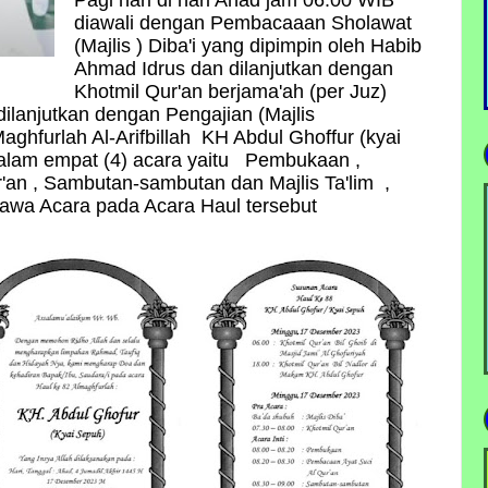
diawali dengan Pembacaaan Sholawat
(Majlis ) Diba'i yang dipimpin oleh Habib
Ahmad Idrus dan dilanjutkan dengan
Khotmil Qur'an berjama'ah (per Juz)
ilanjutkan dengan Pengajian (Majlis
Maghfurlah Al-Arifbillah KH Abdul Ghoffur (kyai
alam empat (4) acara yaitu Pembukaan ,
'an , Sambutan-sambutan dan Majlis Ta'lim ,
awa Acara pada Acara Haul tersebut