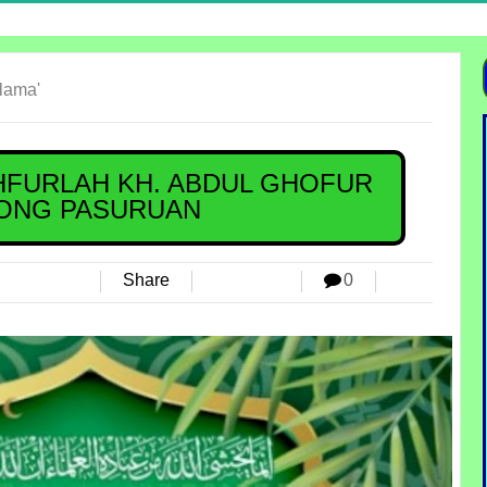
lama'
HFURLAH KH. ABDUL GHOFUR
TONG PASURUAN
Share
0