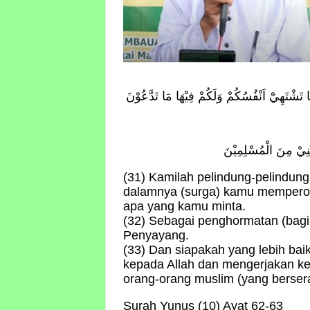
َنِيْ مِنَ الْمُسْلِمِيْنَ
(31) Kamilah pelindung-pelindung
dalamnya (surga) kamu mempero
apa yang kamu minta.
(32) Sebagai penghormatan (bag
Penyayang.
(33) Dan siapakah yang lebih ba
kepada Allah dan mengerjakan ke
orang-orang muslim (yang bersera
Surah Yunus (10) Ayat 62-63