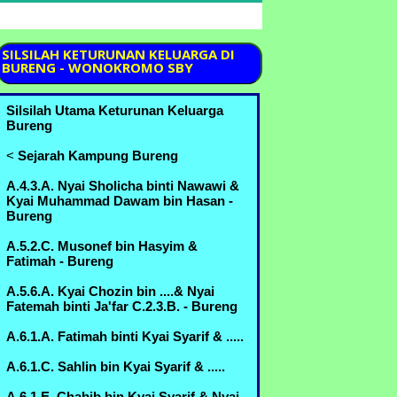
SILSILAH
KETURUNAN KELUARGA DI
BURENG - WONOKROMO SBY
Silsilah Utama Keturunan Keluarga
Bureng
<
Sejarah Kampung Bureng
A.4.3.A. Nyai Sholicha binti Nawawi &
Kyai Muhammad Dawam bin Hasan -
Bureng
A.5.2.C. Musonef bin Hasyim &
Fatimah - Bureng
A.5.6.A. Kyai Chozin bin ....& Nyai
Fatemah binti Ja'far C.2.3.B. - Bureng
A.6.1.A. Fatimah binti Kyai Syarif & .....
A.6.1.C. Sahlin bin Kyai Syarif & .....
A.6.1.E. Chabib bin Kyai Syarif & Nyai