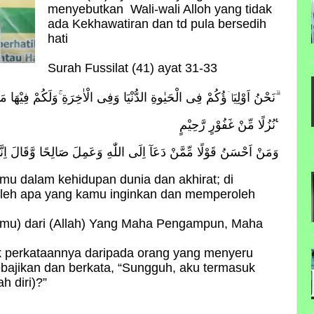
menyebutkan Wali-wali Alloh yang tidak
ada Kekhawatiran dan td pula bersedih
hati
Surah Fussilat (41) ayat 31-33
نَحْنُ اَوْلِيَاۤؤُكُمْ فِى الْحَيٰوةِ الدُّنْيَا وَفِى الْاٰخِرَةِ ۚوَلَكُمْ فِيْهَا مَا تَشْتَهِيْٓ اَنْفُسُكُمْ وَلَكُمْ فِيْهَا مَا تَدَّعُوْنَ ۗ
نُزُلًا مِّنْ غَفُوْرٍ رَّحِيْمٍ ࣖ
وَمَنْ اَحْسَنُ قَوْلًا مِّمَّنْ دَعَآ اِلَى اللّٰهِ وَعَمِلَ صَالِحًا وَّقَالَ اِنّ
mu dalam kehidupan dunia dan akhirat; di
leh apa yang kamu inginkan dan memperoleh
imu) dari (Allah) Yang Maha Pengampun, Maha
ik perkataannya daripada orang yang menyeru
bajikan dan berkata, “Sungguh, aku termasuk
h diri)?”