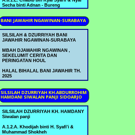
Secha binti Adnan - Bureng
A.6.2.A. Nyai Romlah bin Kyai
BANI
JAWAHIR NGAWINAN-SURABAYA
Abdurrahman & Kyai Abdul Mannan
bin Mustofa B.3.5.B. - Bureng
SILSILAH & DZURRIYAH BANI
A.6.2.B. Nyai Hindun bin Kyai
JAWAHIR NGAWINAN-SURABAYA
Abdurrahman & Kyai Abbas bin Ahmad
Marzuki A.6.1.A.- Bureng
MBAH DJAWAHIR NGAWINAN ,
SEKELUMIT CERITA DAN
A.6.2.C. Kyai Ridwan bin Kyai
PERINGATAN HOUL
Abdurrahman & Nyai Shofiah binti
Muchammad B.3.6.B. - Bureng
HALAL BIHALAL BANI JAWAHIR TH.
2025
A.6.2.D. Nyai Asiyah bin Kyai
Abdurrahman & H. Abdulloh Ja'far bin
Ja'far C.2.3.A. - Bureng
SILSILAH
DZURRIYAH KH.ABDURROHIM
HAMDANI SIWALAN PANJI SIDOARJO
A.6.3.B. Kyai Machmud bin Ahmad
Marzuki & Nyai Sa'udah binti
Muchammad B.3.6.A. - Bureng
SILSILAH DZURRIYAH KH. HAMDANY
Siwalan panji
A.6.3.D. Kyai Sholeh bin Ahmad
Marzuki & Nyai Mas'udah binti ........ -
A.1.2.A. Khodijah binti H. Syafi'i &
Bureng
Muhammad Shokheh