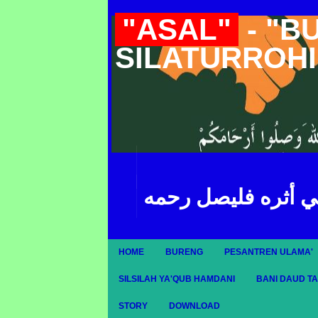
"ASAL"
- "B
SILATURROH
ي أثره فليصل رحمه
HOME
BURENG
PESANTREN ULAMA'
SILSILAH YA'QUB HAMDANI
BANI DAUD T
STORY
DOWNLOAD