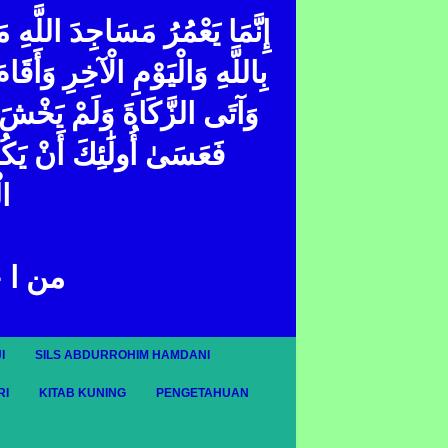
إِنَّمَا يَعْمُرُ مَسَاجِدَ اللَّهِ 
بِاللَّهِ وَالْيَوْمِ الْآخِرِ وَأَقَا
وَآتَى الزَّكَاةَ وَلَمْ يَخْشَ إِ ۖ
فَعَسَىٰ أُولَٰئِكَ أَنْ يَك
ال
من ا 
I
SILS ABDURROHIM HAMDANI
RI
KITAB KUNING
PENGETAHUAN