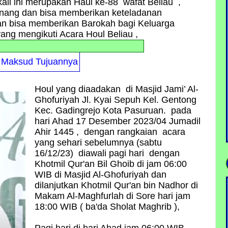
kali ini merupakan Haul ke-88 wafat Beliau ,
enang dan bisa memberikan keteladanan
an bisa memberikan Barokah bagi Keluarga
ang mengikuti Acara Houl Beliau ,
 Maksud Tujuannya
Houl yang diaadakan di Masjid Jami’ Al-
Ghofuriyah Jl. Kyai Sepuh Kel. Gentong
Kec. Gadingrejo Kota Pasuruan. pada
hari Ahad 17 Desember 2023/04 Jumadil
Ahir 1445 , dengan rangkaian acara
yang sehari sebelumnya (sabtu
16/12/23) diawali pagi hari dengan
Khotmil Qur'an Bil Ghoib di jam 06:00
WIB di Masjid Al-Ghofuriyah dan
dilanjutkan Khotmil Qur'an bin Nadhor di
Makam Al-Maghfurlah di Sore hari jam
18:00 WIB ( ba'da Sholat Maghrib ),
Pagi hari di hari Ahad jam 06:00 WIB