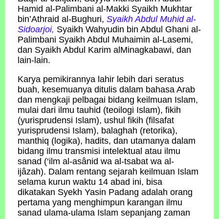
Hamid al-Palimbani al-Makki Syaikh Mukhtar
bin’Athraid al-Bughuri,
Syaikh Abdul Muhid al-
Sidoarjoi,
Syaikh Wahyudin bin Abdul Ghani al-
Palimbani Syaikh Abdul Muhaimin al-Lasemi,
dan Syaikh Abdul Karim alMinagkabawi, dan
lain-lain.
Karya pemikirannya lahir lebih dari seratus
buah, kesemuanya ditulis dalam bahasa Arab
dan mengkaji pelbagai bidang keilmuan Islam,
mulai dari ilmu tauhid (teoilogi Islam), fikih
(yurisprudensi Islam), ushul fikih (filsafat
yurisprudensi Islam), balaghah (retorika),
manthiq (logika), hadits, dan utamanya dalam
bidang ilmu transmisi intelektual atau ilmu
sanad (‘ilm al-asânid wa al-tsabat wa al-
ijâzah). Dalam rentang sejarah keilmuan Islam
selama kurun waktu 14 abad ini, bisa
dikatakan Syekh Yasin Padang adalah orang
pertama yang menghimpun karangan ilmu
sanad ulama-ulama Islam sepanjang zaman