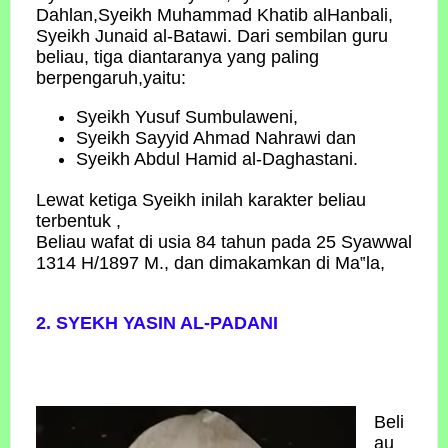
Dahlan,Syeikh Muhammad Khatib alHanbali,
Syeikh Junaid al-Batawi. Dari sembilan guru
beliau, tiga diantaranya yang paling
berpengaruh,yaitu:
Syeikh Yusuf Sumbulaweni,
Syeikh Sayyid Ahmad Nahrawi dan
Syeikh Abdul Hamid al-Daghastani.
Lewat ketiga Syeikh inilah karakter beliau
terbentuk ,
Beliau wafat di usia 84 tahun pada 25 Syawwal
1314 H/1897 M., dan dimakamkan di Ma‟la,
2. SYEKH YASIN AL-PADANI
Beli
au