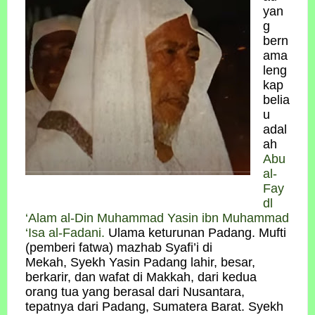
yan
g
bern
ama
leng
kap
belia
u
adal
ah
Abu
al-
Fay
dl
‘Alam al-Din Muhammad Yasin ibn Muhammad
‘Isa al-Fadani.
Ulama keturunan Padang. Mufti
(pemberi fatwa) mazhab Syafi’i di
Mekah, Syekh Yasin Padang lahir, besar,
berkarir, dan wafat di Makkah, dari kedua
orang tua yang berasal dari Nusantara,
tepatnya dari Padang, Sumatera Barat. Syekh