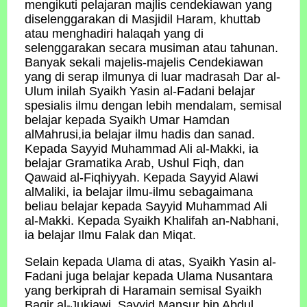
mengikuti pelajaran majlis cendekiawan yang
diselenggarakan di Masjidil Haram, khuttab
atau menghadiri halaqah yang di
selenggarakan secara musiman atau tahunan.
Banyak sekali majelis-majelis Cendekiawan
yang di serap ilmunya di luar madrasah Dar al-
Ulum inilah Syaikh Yasin al-Fadani belajar
spesialis ilmu dengan lebih mendalam, semisal
belajar kepada Syaikh Umar Hamdan
alMahrusi,ia belajar ilmu hadis dan sanad.
Kepada Sayyid Muhammad Ali al-Makki, ia
belajar Gramatika Arab, Ushul Fiqh, dan
Qawaid al-Fiqhiyyah. Kepada Sayyid Alawi
alMaliki, ia belajar ilmu-ilmu sebagaimana
beliau belajar kepada Sayyid Muhammad Ali
al-Makki. Kepada Syaikh Khalifah an-Nabhani,
ia belajar Ilmu Falak dan Miqat.
Selain kepada Ulama di atas, Syaikh Yasin al-
Fadani juga belajar kepada Ulama Nusantara
yang berkiprah di Haramain semisal Syaikh
Baqir al-Jukjawi, Sayyid Mansur bin Abdul