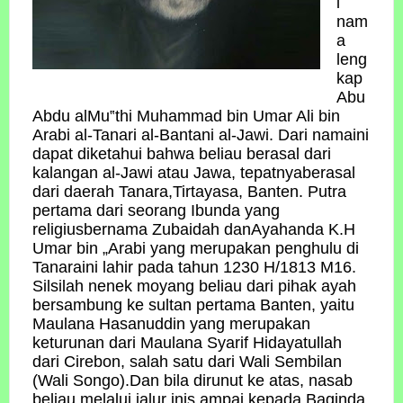
i
nam
a
leng
kap
Abu
Abdu alMu‟thi Muhammad bin Umar Ali bin
Arabi al-Tanari al-Bantani al-Jawi. Dari namaini
dapat diketahui bahwa beliau berasal dari
kalangan al-Jawi atau Jawa, tepatnyaberasal
dari daerah Tanara,Tirtayasa, Banten. Putra
pertama dari seorang Ibunda yang
religiusbernama Zubaidah danAyahanda K.H
Umar bin „Arabi yang merupakan penghulu di
Tanaraini lahir pada tahun 1230 H/1813 M16.
Silsilah nenek moyang beliau dari pihak ayah
bersambung ke sultan pertama Banten, yaitu
Maulana Hasanuddin yang merupakan
keturunan dari Maulana Syarif Hidayatullah
dari Cirebon, salah satu dari Wali Sembilan
(Wali Songo).Dan bila dirunut ke atas, nasab
beliau melalui jalur inis ampai kepada Baginda