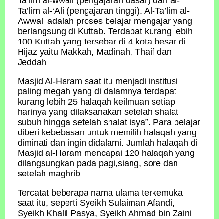
Ta’lim al-wwali (pengajaran dasar) dan al-
Ta’lim al-‘Ali (pengajaran tinggi). Al-Ta’lim al-
Awwali adalah proses belajar mengajar yang
berlangsung di Kuttab. Terdapat kurang lebih
100 Kuttab yang tersebar di 4 kota besar di
Hijaz yaitu Makkah, Madinah, Thaif dan
Jeddah
Masjid Al-Haram saat itu menjadi institusi
paling megah yang di dalamnya terdapat
kurang lebih 25 halaqah keilmuan setiap
harinya yang dilaksanakan setelah shalat
subuh hingga setelah shalat isya‟. Para pelajar
diberi kebebasan untuk memilih halaqah yang
diminati dan ingin didalami. Jumlah halaqah di
Masjid al-Haram mencapai 120 halaqah yang
dilangsungkan pada pagi,siang, sore dan
setelah maghrib
Tercatat beberapa nama ulama terkemuka
saat itu, seperti Syeikh Sulaiman Afandi,
Syeikh Khalil Pasya, Syeikh Ahmad bin Zaini