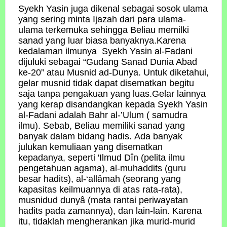
Syekh Yasin juga dikenal sebagai sosok ulama
yang sering minta Ijazah dari para ulama-
ulama terkemuka sehingga Beliau memilki
sanad yang luar biasa banyaknya.Karena
kedalaman ilmunya Syekh Yasin al-Fadani
dijuluki sebagai “Gudang Sanad Dunia Abad
ke-20” atau Musnid ad-Dunya. Untuk diketahui,
gelar musnid tidak dapat disematkan begitu
saja tanpa pengakuan yang luas.Gelar lainnya
yang kerap disandangkan kepada Syekh Yasin
al-Fadani adalah Bahr al-’Ulum ( samudra
ilmu). Sebab, Beliau memiliki sanad yang
banyak dalam bidang hadis. Ada banyak
julukan kemuliaan yang disematkan
kepadanya, seperti 'Ilmud Dîn (pelita ilmu
pengetahuan agama), al-muhaddits (guru
besar hadits), al-‘allâmah (seorang yang
kapasitas keilmuannya di atas rata-rata),
musnidud dunyâ (mata rantai periwayatan
hadits pada zamannya), dan lain-lain. Karena
itu, tidaklah mengherankan jika murid-murid