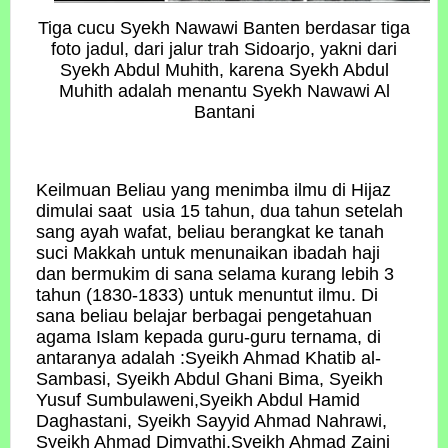
Tiga cucu Syekh Nawawi Banten berdasar tiga
foto jadul, dari jalur trah Sidoarjo, yakni dari
Syekh Abdul Muhith, karena Syekh Abdul
Muhith adalah menantu Syekh Nawawi Al
Bantani
Keilmuan Beliau yang menimba ilmu di Hijaz
dimulai saat usia 15 tahun, dua tahun setelah
sang ayah wafat, beliau berangkat ke tanah
suci Makkah untuk menunaikan ibadah haji
dan bermukim di sana selama kurang lebih 3
tahun (1830-1833) untuk menuntut ilmu. Di
sana beliau belajar berbagai pengetahuan
agama Islam kepada guru-guru ternama, di
antaranya adalah :Syeikh Ahmad Khatib al-
Sambasi, Syeikh Abdul Ghani Bima, Syeikh
Yusuf Sumbulaweni,Syeikh Abdul Hamid
Daghastani, Syeikh Sayyid Ahmad Nahrawi,
Syeikh Ahmad Dimyathi,Syeikh Ahmad Zaini