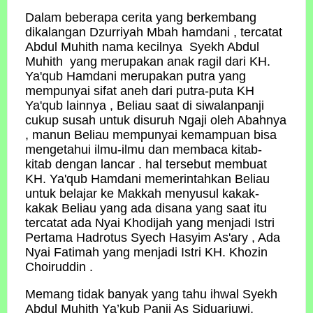
Dalam beberapa cerita yang berkembang
dikalangan Dzurriyah Mbah hamdani , tercatat
Abdul Muhith nama kecilnya Syekh Abdul
Muhith yang merupakan anak ragil dari KH.
Ya'qub Hamdani merupakan putra yang
mempunyai sifat aneh dari putra-puta KH
Ya'qub lainnya , Beliau saat di siwalanpanji
cukup susah untuk disuruh Ngaji oleh Abahnya
, manun Beliau mempunyai kemampuan bisa
mengetahui ilmu-ilmu dan membaca kitab-
kitab dengan lancar . hal tersebut membuat
KH. Ya'qub Hamdani memerintahkan Beliau
untuk belajar ke Makkah menyusul kakak-
kakak Beliau yang ada disana yang saat itu
tercatat ada Nyai Khodijah yang menjadi Istri
Pertama Hadrotus Syech Hasyim As'ary , Ada
Nyai Fatimah yang menjadi Istri KH. Khozin
Choiruddin .
Memang tidak banyak yang tahu ihwal Syekh
Abdul Muhith Ya’kub Panji As Siduarjuwi,