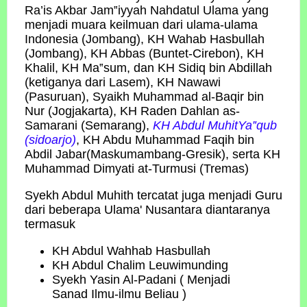
Ra’is Akbar Jam‟iyyah Nahdatul Ulama yang
menjadi muara keilmuan dari ulama-ulama
Indonesia (Jombang), KH Wahab Hasbullah
(Jombang), KH Abbas (Buntet-Cirebon), KH
Khalil, KH Ma‟sum, dan KH Sidiq bin Abdillah
(ketiganya dari Lasem), KH Nawawi
(Pasuruan), Syaikh Muhammad al-Baqir bin
Nur (Jogjakarta), KH Raden Dahlan as-
Samarani (Semarang),
KH Abdul MuhitYa‟qub
(sidoarjo)
, KH Abdu Muhammad Faqih bin
Abdil Jabar(Maskumambang-Gresik), serta KH
Muhammad Dimyati at-Turmusi (Tremas)
Syekh Abdul Muhith tercatat juga menjadi Guru
dari beberapa Ulama' Nusantara diantaranya
termasuk
KH Abdul Wahhab Hasbullah
KH Abdul Chalim Leuwimunding
Syekh Yasin Al-Padani ( Menjadi
Sanad Ilmu-ilmu Beliau )