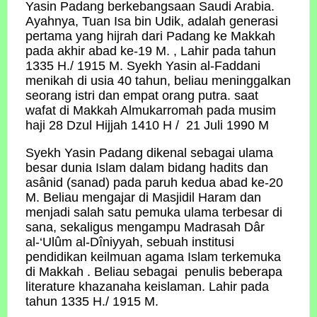
Yasin Padang berkebangsaan Saudi Arabia.
Ayahnya, Tuan Isa bin Udik, adalah generasi
pertama yang hijrah dari Padang ke Makkah
pada akhir abad ke-19 M. , Lahir pada tahun
1335 H./ 1915 M. Syekh Yasin al-Faddani
menikah di usia 40 tahun, beliau meninggalkan
seorang istri dan empat orang putra. saat
wafat di Makkah Almukarromah pada musim
haji 28 Dzul Hijjah 1410 H / 21 Juli 1990 M
Syekh Yasin Padang dikenal sebagai ulama
besar dunia Islam dalam bidang hadits dan
asânid (sanad) pada paruh kedua abad ke-20
M. Beliau mengajar di Masjidil Haram dan
menjadi salah satu pemuka ulama terbesar di
sana, sekaligus mengampu Madrasah Dâr
al-‘Ulûm al-Dîniyyah, sebuah institusi
pendidikan keilmuan agama Islam terkemuka
di Makkah . Beliau sebagai penulis beberapa
literature khazanaha keislaman. Lahir pada
tahun 1335 H./ 1915 M.