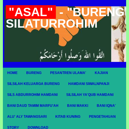
"ASAL"
- "BURENG"
SILATURROHIM
HOME
BURENG
PESANTREN ULAMA'
KAJIAN
SILSILAH KELUARGA BURENG
HAMDANI SIWALNPANJI
SILS ABDURROHIM HAMDANI
SILSILAH YA'QUB HAMDANI
BANI DAUD TAMIM MARFU'AH
BANI MAKKI
BANI IQNA'
ALU' ALY TAWANGSARI
KITAB KUNING
PENGETAHUAN
STORY
DOWNLOAD