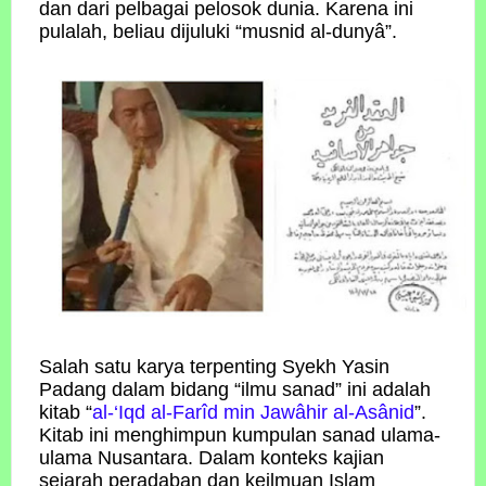
dan dari pelbagai pelosok dunia. Karena ini
pulalah, beliau dijuluki “musnid al-dunyâ”.
Salah satu karya terpenting Syekh Yasin
Padang dalam bidang “ilmu sanad” ini adalah
kitab “
al-‘Iqd al-Farîd min Jawâhir al-Asânid
”.
Kitab ini menghimpun kumpulan sanad ulama-
ulama Nusantara. Dalam konteks kajian
sejarah peradaban dan keilmuan Islam