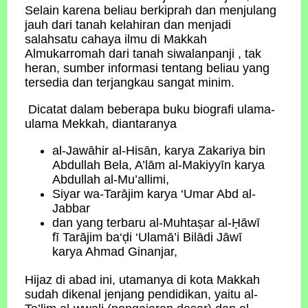
Selain karena beliau berkiprah dan menjulang
jauh dari tanah kelahiran dan menjadi
salahsatu cahaya ilmu di Makkah
Almukarromah dari tanah siwalanpanji , tak
heran, sumber informasi tentang beliau yang
tersedia dan terjangkau sangat minim.
Dicatat dalam beberapa buku biografi ulama-
ulama Mekkah, diantaranya
al-Jawāhir al-Hisān, karya Zakariya bin
Abdullah Bela, A’lām al-Makiyyīn karya
Abdullah al-Mu’allimi,
Siyar wa-Tarājim karya ‘Umar Abd al-
Jabbar
dan yang terbaru al-Muhtaṣar al-Ḥāwī
fī Tarājim ba‘ḍi ‘Ulamā’i Bilādi Jāwī
karya Ahmad Ginanjar,
Hijaz di abad ini, utamanya di kota Makkah
sudah dikenal jenjang pendidikan, yaitu al-