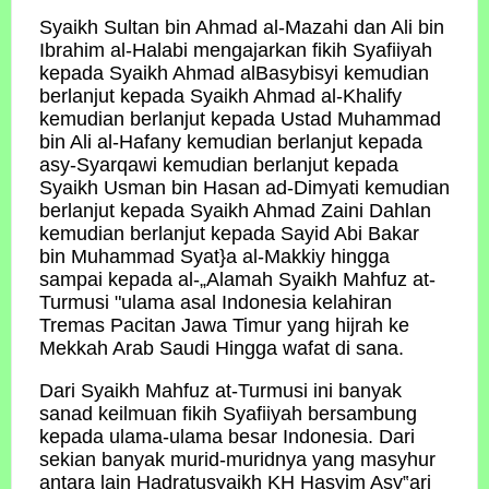
Syaikh Sultan bin Ahmad al-Mazahi dan Ali bin
Ibrahim al-Halabi mengajarkan fikih Syafiiyah
kepada Syaikh Ahmad alBasybisyi kemudian
berlanjut kepada Syaikh Ahmad al-Khalify
kemudian berlanjut kepada Ustad Muhammad
bin Ali al-Hafany kemudian berlanjut kepada
asy-Syarqawi kemudian berlanjut kepada
Syaikh Usman bin Hasan ad-Dimyati kemudian
berlanjut kepada Syaikh Ahmad Zaini Dahlan
kemudian berlanjut kepada Sayid Abi Bakar
bin Muhammad Syat}a al-Makkiy hingga
sampai kepada al-„Alamah Syaikh Mahfuz at-
Turmusi "ulama asal Indonesia kelahiran
Tremas Pacitan Jawa Timur yang hijrah ke
Mekkah Arab Saudi Hingga wafat di sana.
Dari Syaikh Mahfuz at-Turmusi ini banyak
sanad keilmuan fikih Syafiiyah bersambung
kepada ulama-ulama besar Indonesia. Dari
sekian banyak murid-muridnya yang masyhur
antara lain Hadratusyaikh KH Hasyim Asy‟ari